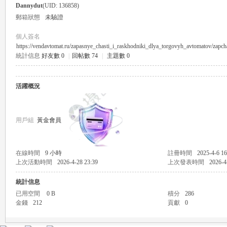
Dannydut
(UID: 136858)
郵箱狀態
未驗證
個人簽名
https://vendavtomat.ru/zapasnye_chasti_i_raskhodniki_dlya_torgovyh_avtomatov/zapcha
統計信息
好友數 0
|
回帖數 74
|
主題數 0
瑤
活躍概況
用戶組
黃金會員
在線時間
9 小時
註冊時間
2025-4-6 16
上次活動時間
2026-4-28 23:39
上次發表時間
2026-4
Gl
統計信息
已用空間
0 B
積分
286
金錢
212
貢獻
0