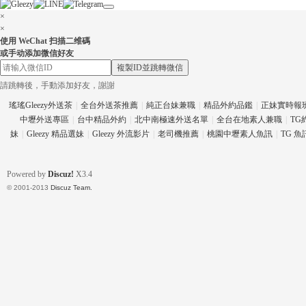
×
×
使用 WeChat 扫描二维碼
或手动添加微信好友
eez
複製ID並跳轉微信
請跳轉後，手動添加好友，謝謝
瑤瑤Gleezy外送茶
|
全台外送茶推薦
|
純正台妹兼職
|
精品外約品鑑
|
正妹實時報
中壢外送專區
|
台中精品外約
|
北中南極速外送名單
|
全台在地素人兼職
|
TG
妹
|
Gleezy 精品選妹
|
Gleezy 外流影片
|
老司機推薦
|
桃園中壢素人魚訊
|
TG 
Powered by
Discuz!
X3.4
© 2001-2013
Discuz Team.
y