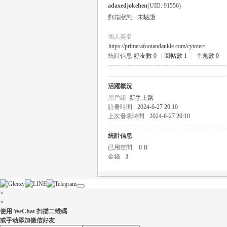
adaxedjokehen
(UID: 91556)
郵箱狀態
未驗證
個人簽名
https://primerafootandankle.com/cytotec/
統計信息
好友數 0
|
回帖數 1
|
主題數 0
瑤
活躍概況
用戶組
新手上路
註冊時間
2024-6-27 20:10
上次發表時間
2024-6-27 20:10
統計信息
已用空間
0 B
金錢
3
Gl
×
×
使用 WeChat 扫描二维碼
或手动添加微信好友