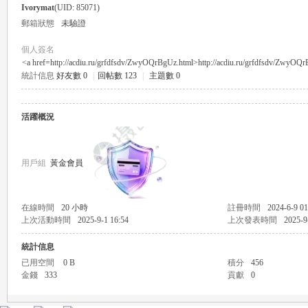
Ivorymat
(UID: 85071)
郵箱狀態
未驗證
個人簽名
<a href=http://acdiu.ru/grfdfsdv/ZwyOQrBgUz.html>http://acdiu.ru/grfdfsdv/ZwyOQ
統計信息
好友數 0
|
回帖數 123
|
主題數 0
瑤
活躍概況
用戶組
黃金會員
在線時間
20 小時
註冊時間
2024-6-9 01
上次活動時間
2025-9-1 16:54
上次發表時間
2025-9
Gl
統計信息
已用空間
0 B
積分
456
金錢
333
貢獻
0