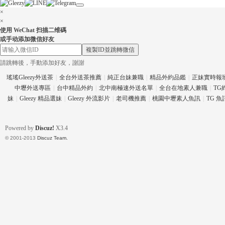
×
×
使用 WeChat 扫描二维碼
或手动添加微信好友
eez
複製ID並跳轉微信
請跳轉後，手動添加好友，謝謝
瑤瑤Gleezy外送茶
|
全台外送茶推薦
|
純正台妹兼職
|
精品外約品鑑
|
正妹實時報
中壢外送專區
|
台中精品外約
|
北中南極速外送名單
|
全台在地素人兼職
|
TG
妹
|
Gleezy 精品選妹
|
Gleezy 外流影片
|
老司機推薦
|
桃園中壢素人魚訊
|
TG 
Powered by
Discuz!
X3.4
© 2001-2013
Discuz Team.
y