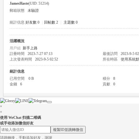
JamesHaste
(UID: 51214)
郵箱狀態
未驗證
統計信息
好友數 0
|
回帖數 2
|
主題數 0
活躍概況
瑤
用戶組
新手上路
註冊時間
2023-7-27 07:13
最後訪問
2023-9-5 02
上次發表時間
2023-9-5 02:52
所在時區
使用系統
統計信息
已用空間
0 B
積分
8
金錢
6
貢獻
0
×
Gl
×
使用 WeChat 扫描二维碼
或手动添加微信好友
複製ID並跳轉微信
請跳轉後，手動添加好友，謝謝