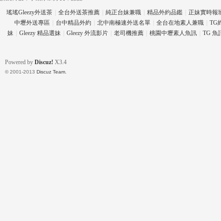
瑤瑤Gleezy外送茶
|
全台外送茶推薦
|
純正台妹兼職
|
精品外約品鑑
|
正妹實時報
中壢外送專區
|
台中精品外約
|
北中南極速外送名單
|
全台在地素人兼職
|
TG
妹
|
Gleezy 精品選妹
|
Gleezy 外流影片
|
老司機推薦
|
桃園中壢素人魚訊
|
TG 
eez
Powered by
Discuz!
X3.4
© 2001-2013
Discuz Team.
y