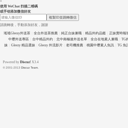
×
使用 WeChat 扫描二维碼
或手动添加微信好友
複製ID並跳轉微信
請跳轉後，手動添加好友，謝謝
eez
瑤瑤Gleezy外送茶
|
全台外送茶推薦
|
純正台妹兼職
|
精品外約品鑑
|
正妹實時報
中壢外送專區
|
台中精品外約
|
北中南極速外送名單
|
全台在地素人兼職
|
TG
妹
|
Gleezy 精品選妹
|
Gleezy 外流影片
|
老司機推薦
|
桃園中壢素人魚訊
|
TG 
Powered by
Discuz!
X3.4
© 2001-2013
Discuz Team.
y