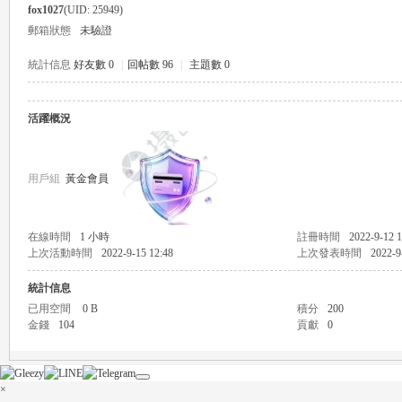
fox1027
(UID: 25949)
郵箱狀態
未驗證
統計信息
好友數 0
|
回帖數 96
|
主題數 0
活躍概況
瑤
用戶組
黃金會員
在線時間
1 小時
註冊時間
2022-9-12 1
上次活動時間
2022-9-15 12:48
上次發表時間
2022-9
統計信息
Gl
已用空間
0 B
積分
200
金錢
104
貢獻
0
×