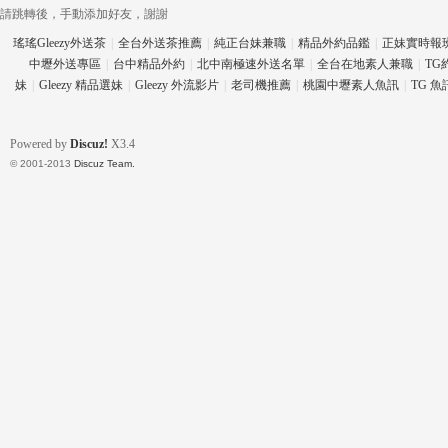
請跳轉後，手動添加好友，謝謝
瑤瑤Gleezy外送茶
|
全台外送茶推薦
|
純正台妹兼職
|
精品外約品鑑
|
正妹實時報
中壢外送專區
|
台中精品外約
|
北中南極速外送名單
|
全台在地素人兼職
|
TG
妹
|
Gleezy 精品選妹
|
Gleezy 外流影片
|
老司機推薦
|
桃園中壢素人魚訊
|
TG 
eez
Powered by
Discuz!
X3.4
© 2001-2013
Discuz Team.
y