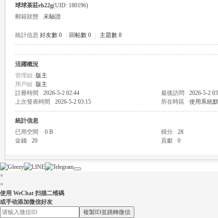
球球茶莊eh22g
(UID: 180196)
郵箱狀態
未驗證
統計信息
好友數 0
|
回帖數 0
|
主題數 8
活躍概況
瑤
管理組
版主
用戶組
版主
註冊時間
2026-5-2 02:44
最後訪問
2026-5-2 03
上次發表時間
2026-5-2 03:15
所在時區
使用系統
統計信息
已用空間
0 B
積分
28
金錢
20
貢獻
0
Gl
×
×
使用 WeChat 扫描二维碼
或手动添加微信好友
複製ID並跳轉微信