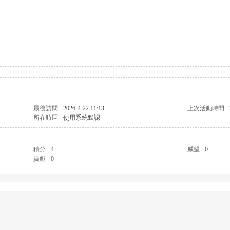
最後訪問
2026-4-22 11:13
上次活動時間
所在時區
使用系統默認
積分
4
威望
0
貢獻
0