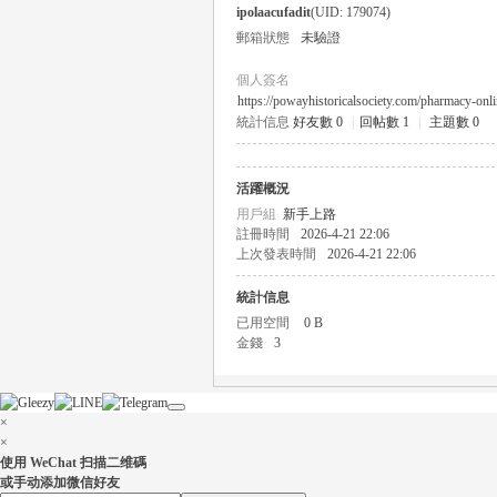
ipolaacufadit
(UID: 179074)
郵箱狀態
未驗證
個人簽名
https://powayhistoricalsociety.com/pharmacy-onl
統計信息
好友數 0
|
回帖數 1
|
主題數 0
瑤
活躍概況
用戶組
新手上路
註冊時間
2026-4-21 22:06
上次發表時間
2026-4-21 22:06
統計信息
已用空間
0 B
金錢
3
Gl
×
×
使用 WeChat 扫描二维碼
或手动添加微信好友