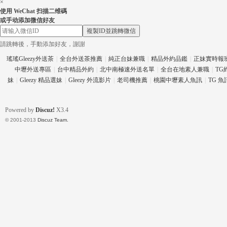
×
使用 WeChat 扫描二维碼
或手动添加微信好友
複製ID並跳轉微信
請跳轉後，手動添加好友，謝謝
eez
瑤瑤Gleezy外送茶
|
全台外送茶推薦
|
純正台妹兼職
|
精品外約品鑑
|
正妹實時報
中壢外送專區
|
台中精品外約
|
北中南極速外送名單
|
全台在地素人兼職
|
TG
妹
|
Gleezy 精品選妹
|
Gleezy 外流影片
|
老司機推薦
|
桃園中壢素人魚訊
|
TG 
Powered by
Discuz!
X3.4
© 2001-2013
Discuz Team.
y