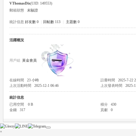
VThomasDix
(UID: 149553)
郵箱狀態
未驗證
統計信息
好友數 0
|
回帖數 113
|
主題數 0
活躍概況
瑤
用戶組
黃金會員
在線時間
23 小時
註冊時間
2025-7-22 2
上次活動時間
2025-12-1 06:46
上次發表時間
2025-1
統計信息
Gl
已用空間
0 B
積分
430
金錢
317
貢獻
0
×