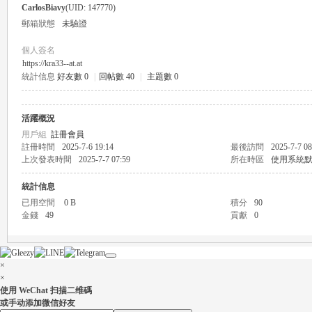
CarlosBiavy
(UID: 147770)
郵箱狀態
未驗證
個人簽名
https://kra33--at.at
統計信息
好友數 0
|
回帖數 40
|
主題數 0
瑤
活躍概況
用戶組
註冊會員
註冊時間
2025-7-6 19:14
最後訪問
2025-7-7 08
上次發表時間
2025-7-7 07:59
所在時區
使用系統
統計信息
已用空間
0 B
積分
90
金錢
49
貢獻
0
Gl
×
×
使用 WeChat 扫描二维碼
或手动添加微信好友