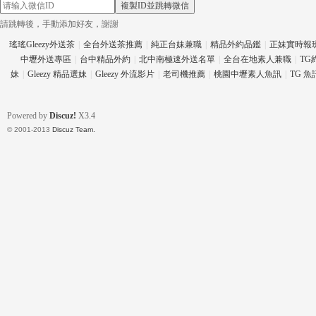
複製ID並跳轉微信
請跳轉後，手動添加好友，謝謝
瑤瑤Gleezy外送茶
|
全台外送茶推薦
|
純正台妹兼職
|
精品外約品鑑
|
正妹實時報
中壢外送專區
|
台中精品外約
|
北中南極速外送名單
|
全台在地素人兼職
|
TG
eez
妹
|
Gleezy 精品選妹
|
Gleezy 外流影片
|
老司機推薦
|
桃園中壢素人魚訊
|
TG 
Powered by
Discuz!
X3.4
© 2001-2013
Discuz Team.
y