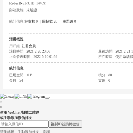
RobertNub
(UID: 14489)
郵箱狀態
未驗證
統計信息
好友數 0
|
回帖數 26
|
主題數 0
活躍概況
瑤
用戶組
註冊會員
註冊時間
2021-2-20 23:06
最後訪問
2021-2-21 1
上次發表時間
2022-5-10 01:54
所在時區
使用系統
統計信息
已用空間
0 B
積分
80
金錢
54
貢獻
0
×
Gl
×
使用 WeChat 扫描二维碼
或手动添加微信好友
複製ID並跳轉微信
請跳轉後，手動添加好友，謝謝