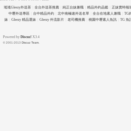
瑤瑤Gleezy外送茶
|
全台外送茶推薦
|
純正台妹兼職
|
精品外約品鑑
|
正妹實時報
中壢外送專區
|
台中精品外約
|
北中南極速外送名單
|
全台在地素人兼職
|
TG
妹
|
Gleezy 精品選妹
|
Gleezy 外流影片
|
老司機推薦
|
桃園中壢素人魚訊
|
TG 
eez
Powered by
Discuz!
X3.4
© 2001-2013
Discuz Team.
y