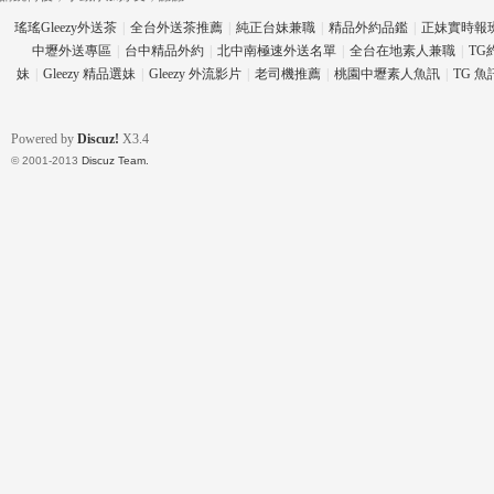
瑤瑤Gleezy外送茶
|
全台外送茶推薦
|
純正台妹兼職
|
精品外約品鑑
|
正妹實時報
中壢外送專區
|
台中精品外約
|
北中南極速外送名單
|
全台在地素人兼職
|
TG
妹
|
Gleezy 精品選妹
|
Gleezy 外流影片
|
老司機推薦
|
桃園中壢素人魚訊
|
TG 
eez
Powered by
Discuz!
X3.4
© 2001-2013
Discuz Team.
y