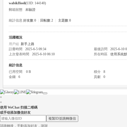
wabikHooli
(UID: 144140)
郵箱狀態
未驗證
統計信息
好友數 0
|
回帖數 2
|
主題數 0
活躍概況
瑤
用戶組
新手上路
註冊時間
2025-6-5 09:34
最後訪問
2025-6-10 0
上次發表時間
2025-6-10 06:10
所在時區
使用系統
統計信息
已用空間
0 B
積分
8
金錢
6
貢獻
0
×
Gl
×
使用 WeChat 扫描二维碼
或手动添加微信好友
複製ID並跳轉微信
請跳轉後，手動添加好友，謝謝