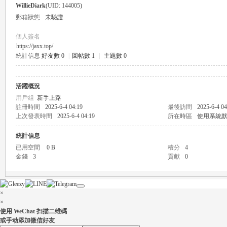
WillieDiark
(UID: 144005)
郵箱狀態
未驗證
個人簽名
https://jaxx.top/
統計信息
好友數 0
|
回帖數 1
|
主題數 0
瑤
活躍概況
用戶組
新手上路
註冊時間
2025-6-4 04:19
最後訪問
2025-6-4 04
上次發表時間
2025-6-4 04:19
所在時區
使用系統
統計信息
已用空間
0 B
積分
4
金錢
3
貢獻
0
Gl
×
×
使用 WeChat 扫描二维碼
或手动添加微信好友