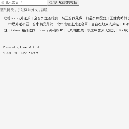
複製ID並跳轉微信
請跳轉後，手動添加好友，謝謝
瑤瑤Gleezy外送茶
|
全台外送茶推薦
|
純正台妹兼職
|
精品外約品鑑
|
正妹實時報
中壢外送專區
|
台中精品外約
|
北中南極速外送名單
|
全台在地素人兼職
|
TG
eez
妹
|
Gleezy 精品選妹
|
Gleezy 外流影片
|
老司機推薦
|
桃園中壢素人魚訊
|
TG 
Powered by
Discuz!
X3.4
© 2001-2013
Discuz Team.
y