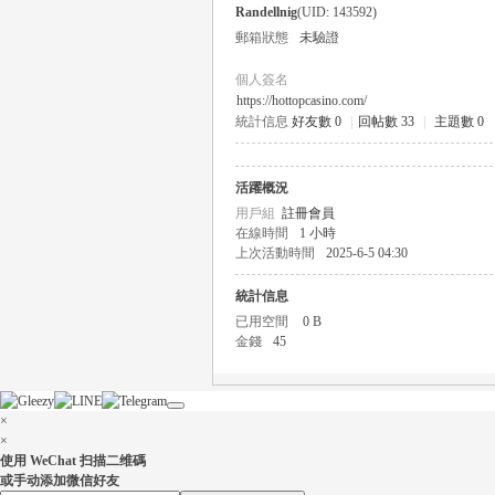
Randellnig
(UID: 143592)
郵箱狀態
未驗證
個人簽名
https://hottopcasino.com/
統計信息
好友數 0
|
回帖數 33
|
主題數 0
瑤
活躍概況
用戶組
註冊會員
在線時間
1 小時
上次活動時間
2025-6-5 04:30
統計信息
已用空間
0 B
金錢
45
Gl
×
×
使用 WeChat 扫描二维碼
或手动添加微信好友