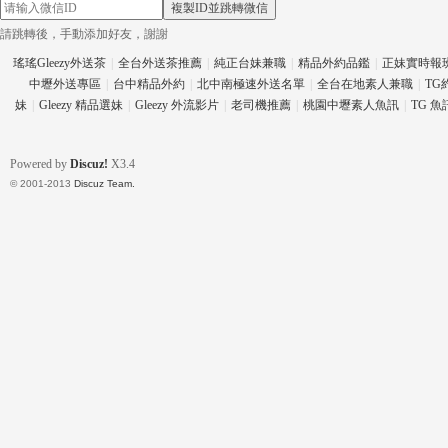
複製ID並跳轉微信
請跳轉後，手動添加好友，謝謝
瑤瑤Gleezy外送茶
|
全台外送茶推薦
|
純正台妹兼職
|
精品外約品鑑
|
正妹實時報
中壢外送專區
|
台中精品外約
|
北中南極速外送名單
|
全台在地素人兼職
|
TG
eez
妹
|
Gleezy 精品選妹
|
Gleezy 外流影片
|
老司機推薦
|
桃園中壢素人魚訊
|
TG 
Powered by
Discuz!
X3.4
© 2001-2013
Discuz Team.
y