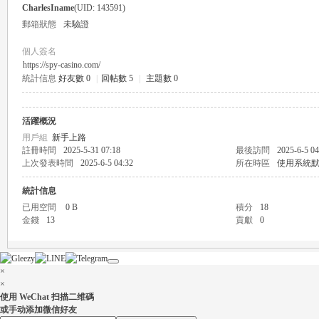
CharlesIname
(UID: 143591)
郵箱狀態
未驗證
個人簽名
https://spy-casino.com/
統計信息
好友數 0
|
回帖數 5
|
主題數 0
瑤
活躍概況
用戶組
新手上路
註冊時間
2025-5-31 07:18
最後訪問
2025-6-5 04
上次發表時間
2025-6-5 04:32
所在時區
使用系統
統計信息
已用空間
0 B
積分
18
金錢
13
貢獻
0
Gl
×
×
使用 WeChat 扫描二维碼
或手动添加微信好友