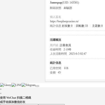
Jamespap
(UID: 143581)
郵箱狀態
未驗證
個人簽名
https://beepbeepcasino.ru/
統計信息
好友數 0
|
回帖數 33
|
主題數 0
瑤
活躍概況
用戶組
註冊會員
在線時間
2 小時
上次活動時間
2025-6-5 02:47
統計信息
已用空間
0 B
金錢
45
Gl
×
×
使用 WeChat 扫描二维碼
或手动添加微信好友