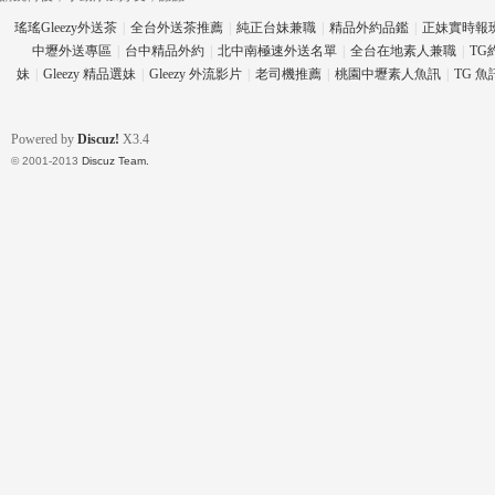
瑤瑤Gleezy外送茶
|
全台外送茶推薦
|
純正台妹兼職
|
精品外約品鑑
|
正妹實時報
中壢外送專區
|
台中精品外約
|
北中南極速外送名單
|
全台在地素人兼職
|
TG
妹
|
Gleezy 精品選妹
|
Gleezy 外流影片
|
老司機推薦
|
桃園中壢素人魚訊
|
TG 
eez
Powered by
Discuz!
X3.4
© 2001-2013
Discuz Team.
y