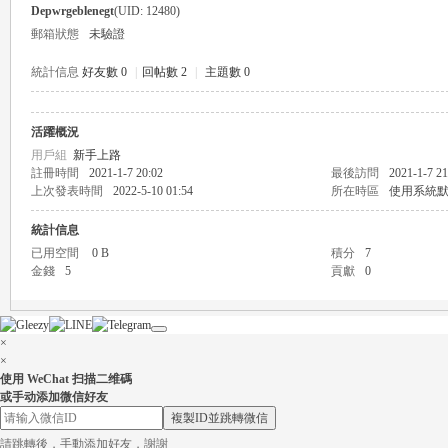
Depwrgeblenegt
(UID: 12480)
郵箱狀態
未驗證
統計信息
好友數 0
|
回帖數 2
|
主題數 0
活躍概況
瑤
用戶組
新手上路
註冊時間
2021-1-7 20:02
最後訪問
2021-1-7 21
上次發表時間
2022-5-10 01:54
所在時區
使用系統
統計信息
已用空間
0 B
積分
7
金錢
5
貢獻
0
×
Gl
×
使用 WeChat 扫描二维碼
或手动添加微信好友
複製ID並跳轉微信
請跳轉後，手動添加好友，謝謝