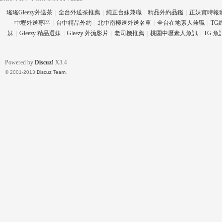
瑤瑤Gleezy外送茶
|
全台外送茶推薦
|
純正台妹兼職
|
精品外約品鑑
|
正妹實時報
中壢外送專區
|
台中精品外約
|
北中南極速外送名單
|
全台在地素人兼職
|
TG
妹
|
Gleezy 精品選妹
|
Gleezy 外流影片
|
老司機推薦
|
桃園中壢素人魚訊
|
TG 
eez
Powered by
Discuz!
X3.4
© 2001-2013
Discuz Team.
y