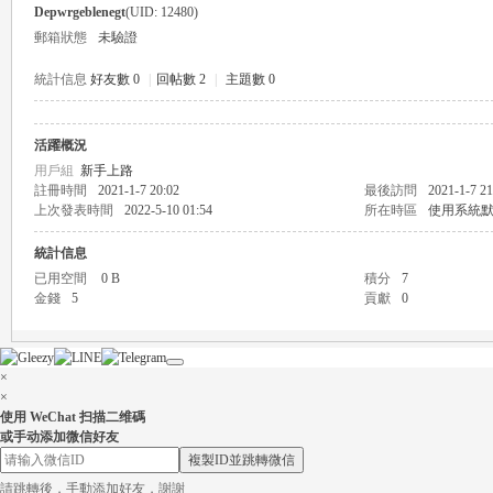
Depwrgeblenegt
(UID: 12480)
郵箱狀態
未驗證
統計信息
好友數 0
|
回帖數 2
|
主題數 0
活躍概況
瑤
用戶組
新手上路
註冊時間
2021-1-7 20:02
最後訪問
2021-1-7 21
上次發表時間
2022-5-10 01:54
所在時區
使用系統
統計信息
已用空間
0 B
積分
7
金錢
5
貢獻
0
×
Gl
×
使用 WeChat 扫描二维碼
或手动添加微信好友
複製ID並跳轉微信
請跳轉後，手動添加好友，謝謝