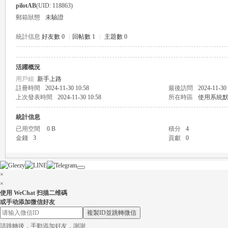
pilotAB
(UID: 118863)
郵箱狀態
未驗證
統計信息
好友數 0
|
回帖數 1
|
主題數 0
活躍概況
瑤
用戶組
新手上路
註冊時間
2024-11-30 10:58
最後訪問
2024-11-30
上次發表時間
2024-11-30 10:58
所在時區
使用系統
統計信息
已用空間
0 B
積分
4
金錢
3
貢獻
0
×
Gl
×
使用 WeChat 扫描二维碼
或手动添加微信好友
複製ID並跳轉微信
請跳轉後，手動添加好友，謝謝