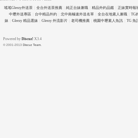
瑤瑤Gleezy外送茶
|
全台外送茶推薦
|
純正台妹兼職
|
精品外約品鑑
|
正妹實時報
中壢外送專區
|
台中精品外約
|
北中南極速外送名單
|
全台在地素人兼職
|
TG
妹
|
Gleezy 精品選妹
|
Gleezy 外流影片
|
老司機推薦
|
桃園中壢素人魚訊
|
TG 
eez
Powered by
Discuz!
X3.4
© 2001-2013
Discuz Team.
y