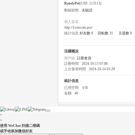
RandyPet
(UID: 113113)
郵箱狀態
未驗證
個人簽名
http://1wincom.pro/
統計信息
好友數 0
|
回帖數 31
|
主題數 0
瑤
活躍概況
用戶組
註冊會員
註冊時間
2024-10-13 07:08
上次發表時間
2024-10-14 03:29
統計信息
已用空間
0 B
金錢
40
Gl
×
×
使用 WeChat 扫描二维碼
或手动添加微信好友