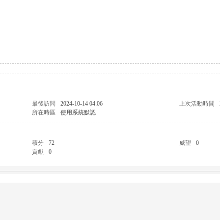
最後訪問
2024-10-14 04:06
上次活動時間
所在時區
使用系統默認
積分
72
威望
0
貢獻
0