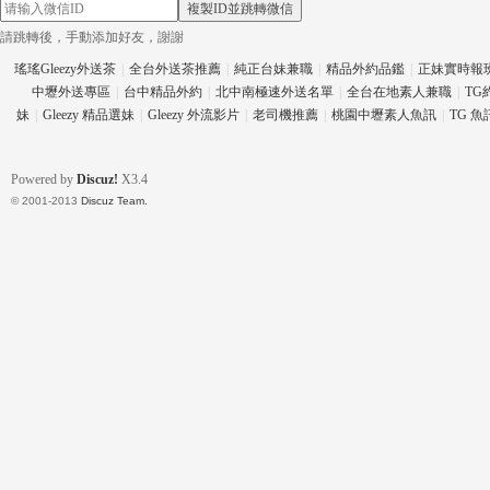
複製ID並跳轉微信
請跳轉後，手動添加好友，謝謝
瑤瑤Gleezy外送茶
|
全台外送茶推薦
|
純正台妹兼職
|
精品外約品鑑
|
正妹實時報
中壢外送專區
|
台中精品外約
|
北中南極速外送名單
|
全台在地素人兼職
|
TG
eez
妹
|
Gleezy 精品選妹
|
Gleezy 外流影片
|
老司機推薦
|
桃園中壢素人魚訊
|
TG 
Powered by
Discuz!
X3.4
© 2001-2013
Discuz Team.
y