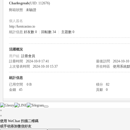
Charlesgreab
(UID: 112676)
郵箱狀態
未驗證
個人簽名
http://kentcasino.io
統計信息
好友數 0
|
回帖數 34
|
主題數 0
瑤
活躍概況
用戶組
註冊會員
註冊時間
2024-10-9 17:41
最後訪問
2024-10-10
上次發表時間
2024-10-10 15:37
所在時區
使用系統
統計信息
已用空間
0 B
積分
82
金錢
45
貢獻
0
Gl
×
×
使用 WeChat 扫描二维碼
或手动添加微信好友