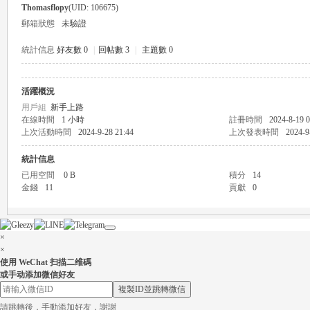
Thomasflopy
(UID: 106675)
郵箱狀態
未驗證
統計信息
好友數 0
|
回帖數 3
|
主題數 0
活躍概況
瑤
用戶組
新手上路
在線時間
1 小時
註冊時間
2024-8-19 0
上次活動時間
2024-9-28 21:44
上次發表時間
2024-9
統計信息
已用空間
0 B
積分
14
金錢
11
貢獻
0
×
Gl
×
使用 WeChat 扫描二维碼
或手动添加微信好友
複製ID並跳轉微信
請跳轉後，手動添加好友，謝謝