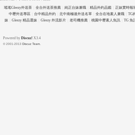
瑤瑤Gleezy外送茶
|
全台外送茶推薦
|
純正台妹兼職
|
精品外約品鑑
|
正妹實時報
中壢外送專區
|
台中精品外約
|
北中南極速外送名單
|
全台在地素人兼職
|
TG
妹
|
Gleezy 精品選妹
|
Gleezy 外流影片
|
老司機推薦
|
桃園中壢素人魚訊
|
TG 
eez
Powered by
Discuz!
X3.4
© 2001-2013
Discuz Team.
y