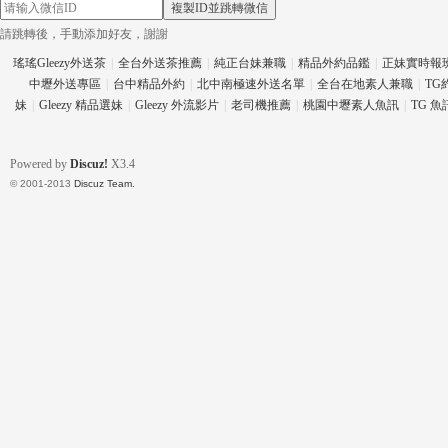
複製ID並跳轉微信
請跳轉後，手動添加好友，謝謝
瑤瑤Gleezy外送茶
|
全台外送茶推薦
|
純正台妹兼職
|
精品外約品鑑
|
正妹實時報
中壢外送專區
|
台中精品外約
|
北中南極速外送名單
|
全台在地素人兼職
|
TG
eez
妹
|
Gleezy 精品選妹
|
Gleezy 外流影片
|
老司機推薦
|
桃園中壢素人魚訊
|
TG 
Powered by
Discuz!
X3.4
© 2001-2013
Discuz Team.
y