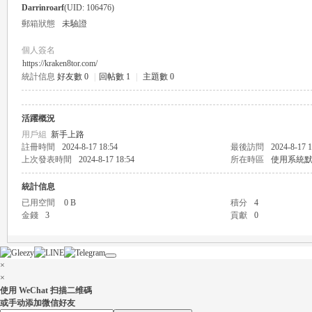
Darrinroarf
(UID: 106476)
郵箱狀態
未驗證
個人簽名
https://kraken8tor.com/
統計信息
好友數 0
|
回帖數 1
|
主題數 0
瑤
活躍概況
用戶組
新手上路
註冊時間
2024-8-17 18:54
最後訪問
2024-8-17 1
上次發表時間
2024-8-17 18:54
所在時區
使用系統
統計信息
已用空間
0 B
積分
4
金錢
3
貢獻
0
Gl
×
×
使用 WeChat 扫描二维碼
或手动添加微信好友