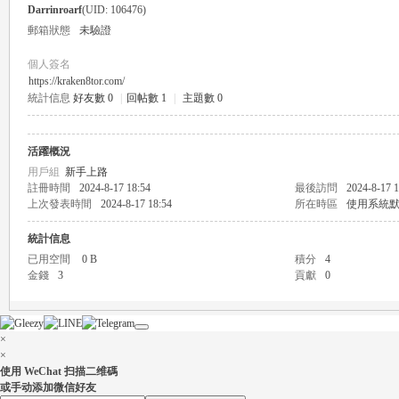
Darrinroarf
(UID: 106476)
郵箱狀態
未驗證
個人簽名
https://kraken8tor.com/
統計信息
好友數 0
|
回帖數 1
|
主題數 0
瑤
活躍概況
用戶組
新手上路
註冊時間
2024-8-17 18:54
最後訪問
2024-8-17 1
上次發表時間
2024-8-17 18:54
所在時區
使用系統
統計信息
已用空間
0 B
積分
4
金錢
3
貢獻
0
Gl
×
×
使用 WeChat 扫描二维碼
或手动添加微信好友