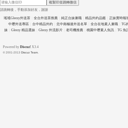
複製ID並跳轉微信
請跳轉後，手動添加好友，謝謝
瑤瑤Gleezy外送茶
|
全台外送茶推薦
|
純正台妹兼職
|
精品外約品鑑
|
正妹實時報
中壢外送專區
|
台中精品外約
|
北中南極速外送名單
|
全台在地素人兼職
|
TG
eez
妹
|
Gleezy 精品選妹
|
Gleezy 外流影片
|
老司機推薦
|
桃園中壢素人魚訊
|
TG 
Powered by
Discuz!
X3.4
© 2001-2013
Discuz Team.
y