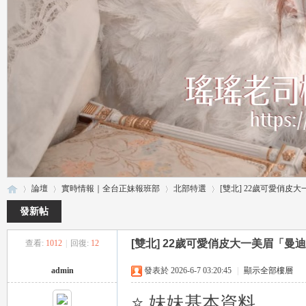
論壇
實時情報｜全台正妹報班部
北部特選
[雙北] 22歲可愛俏皮大一
發新帖
[雙北] 22歲可愛俏皮大一美眉「曼迪
查看:
1012
|
回復:
12
瑤
»
›
›
›
admin
發表於 2026-6-7 03:20:45
|
顯示全部樓層
⭐ 妹妹基本資料