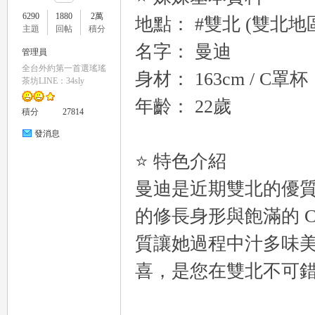
6290
1880
2萬
地點： #雙北 (雙北地
主題
回帖
積分
名字： 曼迪
管理員
全台外約第一首選瑤瑤
身材： 163cm / C罩杯
瑤
茶坊LINE：34sly
年齡： 22歲
積分
27814
發消息
⭐ 特色介紹
曼迪是近期雙北的優質
的修長身形與飽滿的 
Gl
質讓她過程中汁多味
喜，是您在雙北不可