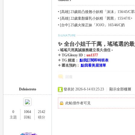
外
•
[高雄] 23歲前凸後翹小妖精「沫沫」156/45/C
•
[高雄] 22歲童顏爆乳小妖精「茜茜」155/47/E+
•
[台中] 25歲火辣正妹「JOJO」165/46/C奶
✨ 全台小姐千千萬，瑤瑤選的最
▫ 瑤瑤只用真誠服務建立長久信任 ▫
✧ TG/Gleezy ID：
un1377
✧ TG 頻道：
點我訂閱即時班表
✧ 匿名預約：
點我看美眉清單
送
回復
Deloiseroto
發表於 2026-6-14 03:25:23
|
顯示全部樓層
此帖僅作者可見
0
1064
2142
主題
回帖
積分
茶