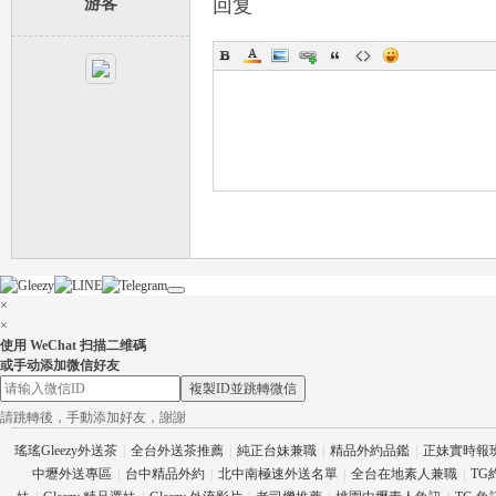
游客
回复
×
×
使用 WeChat 扫描二维碼
或手动添加微信好友
複製ID並跳轉微信
請跳轉後，手動添加好友，謝謝
瑤瑤Gleezy外送茶
|
全台外送茶推薦
|
純正台妹兼職
|
精品外約品鑑
|
正妹實時報
中壢外送專區
|
台中精品外約
|
北中南極速外送名單
|
全台在地素人兼職
|
TG