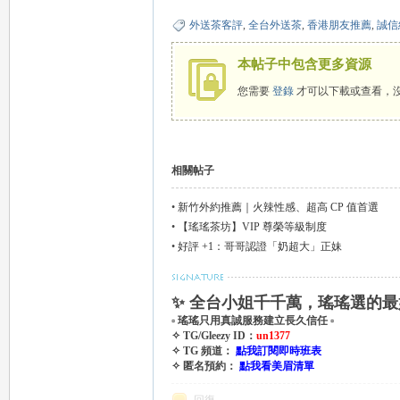
外
外送茶客評
,
全台外送茶
,
香港朋友推薦
,
誠信
本帖子中包含更多資源
您需要
登錄
才可以下載或查看，
相關帖子
送
•
新竹外約推薦｜火辣性感、超高 CP 值首選
•
【瑤瑤茶坊】VIP 尊榮等級制度
•
好評 +1：哥哥認證「奶超大」正妹
✨ 全台小姐千千萬，瑤瑤選的最
▫ 瑤瑤只用真誠服務建立長久信任 ▫
✧ TG/Gleezy ID：
un1377
✧ TG 頻道：
點我訂閱即時班表
✧ 匿名預約：
點我看美眉清單
茶