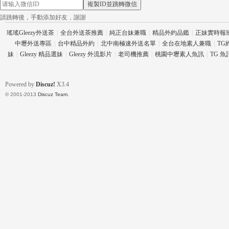
複製ID並跳轉微信
請跳轉後，手動添加好友，謝謝
瑤瑤Gleezy外送茶
|
全台外送茶推薦
|
純正台妹兼職
|
精品外約品鑑
|
正妹實時報
中壢外送專區
|
台中精品外約
|
北中南極速外送名單
|
全台在地素人兼職
|
TG
妹
|
Gleezy 精品選妹
|
Gleezy 外流影片
|
老司機推薦
|
桃園中壢素人魚訊
|
TG 
26
Powered by
Discuz!
X3.4
© 2001-2013
Discuz Team.
老