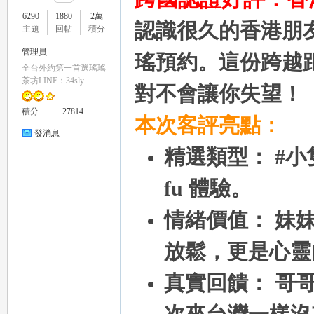
6290
1880
2萬
認識很久的香港朋
主題
回帖
積分
管理員
瑤預約。這份跨越
全台外約第一首選瑤瑤
瑤
茶坊LINE：34sly
對不會讓你失望！
積分
27814
本次客評亮點：
發消息
精選類型： #小
fu 體驗。
情緒價值： 妹
Gl
放鬆，更是心靈
真實回饋： 哥