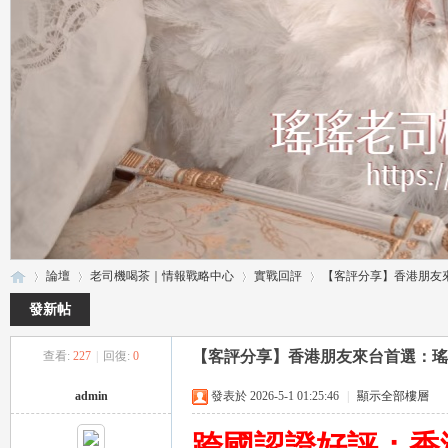
論壇
老司機喝茶｜情報戰略中心
實戰回評
【客評分享】香港朋友來台
發新帖
【客評分享】香港朋友來台首選：瑤
查看:
227
|
回復:
0
瑤
»
›
›
›
admin
發表於 2026-5-1 01:25:46
|
顯示全部樓層
跨國認證好評：香