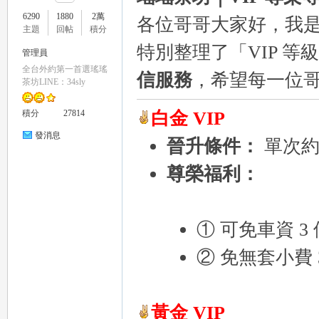
6290
1880
2萬
各位哥哥大家好，我
主題
回帖
積分
特別整理了「VIP 
管理員
全台外約第一首選瑤瑤
信服務
，希望每一位
瑤
茶坊LINE：34sly
白金 VIP
積分
27814
發消息
晉升條件：
單次約 
尊榮福利：
Gl
① 可免車資 3
② 免無套小費 
黃金 VIP