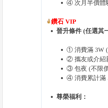
④ 次月半價體
外
鑽石 VIP
晉升條件 (任選其
① 消費滿 3W
送
② 攜友或介紹新
③ 包夜 (不限
④ 消費累計滿 
尊榮福利：
茶