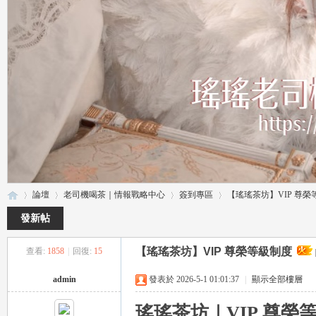
論壇
老司機喝茶｜情報戰略中心
簽到專區
【瑤瑤茶坊】VIP 尊榮
發新帖
【瑤瑤茶坊】VIP 尊榮等級制度
查看:
1858
|
回復:
15
瑤
»
›
›
›
admin
發表於 2026-5-1 01:01:37
|
顯示全部樓層
瑤瑤茶坊｜VIP 尊