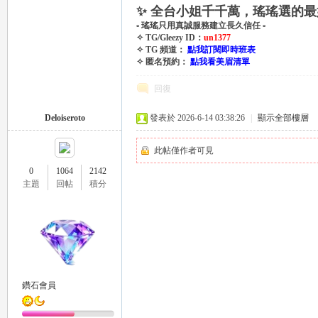
✨ 全台小姐千千萬，瑤瑤選的最
▫ 瑤瑤只用真誠服務建立長久信任 ▫
✧ TG/Gleezy ID：
un1377
✧ TG 頻道：
點我訂閱即時班表
司
✧ 匿名預約：
點我看美眉清單
回復
Deloiseroto
發表於 2026-6-14 03:38:26
|
顯示全部樓層
此帖僅作者可見
0
1064
2142
主題
回帖
積分
機
鑽石會員