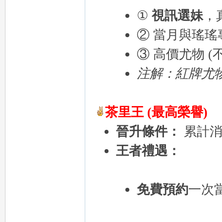
①
視訊選妹
，
② 當月與瑤
③ 高價尤物 (
注解：紅牌尤
｜
茶里王 (最高榮譽)
晉升條件：
累計消費
王者禮遇：
20
免費預約
一次