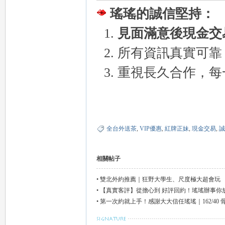
瑤瑤的誠信堅持：
見面滿意後現金交
所有資訊真實可靠
26
重視長久合作，每一
全台外送茶
,
VIP優惠
,
紅牌正妹
,
現金交易
,
誠
相關帖子
老
•
雙北外約推薦｜狂野大學生、尺度極大超會玩
•
【真實客評】從擔心到 好評回約！瑤瑤辦事你
•
第一次約就上手！感謝大大信任瑤瑤｜162/40 