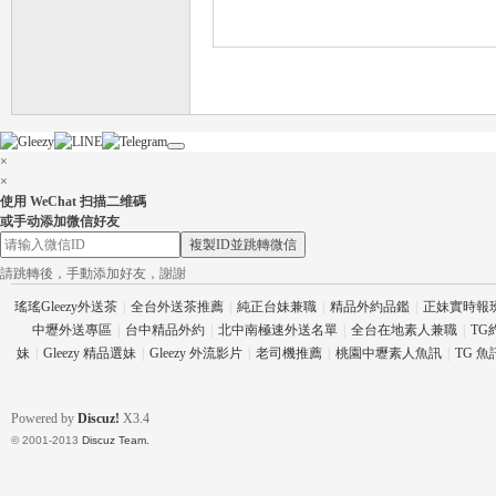
×
×
使用 WeChat 扫描二维碼
或手动添加微信好友
複製ID並跳轉微信
請跳轉後，手動添加好友，謝謝
瑤瑤Gleezy外送茶
|
全台外送茶推薦
|
純正台妹兼職
|
精品外約品鑑
|
正妹實時報
中壢外送專區
|
台中精品外約
|
北中南極速外送名單
|
全台在地素人兼職
|
TG
妹
|
Gleezy 精品選妹
|
Gleezy 外流影片
|
老司機推薦
|
桃園中壢素人魚訊
|
TG 
Powered by
Discuz!
X3.4
© 2001-2013
Discuz Team.