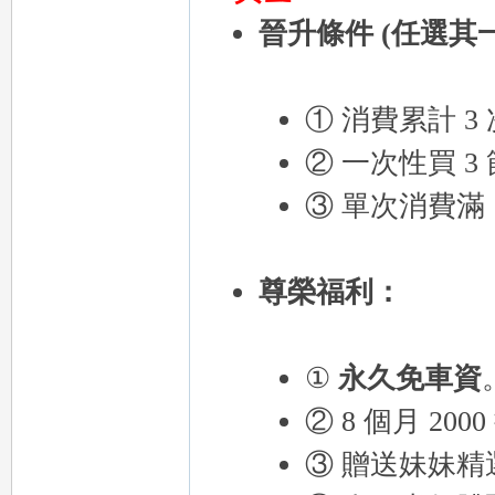
晉升條件 (任選其
eez
① 消費累計 3
② 一次性買 3
③ 單次消費滿 
尊榮福利：
y
①
永久免車資
② 8 個月 200
③ 贈送妹妹精