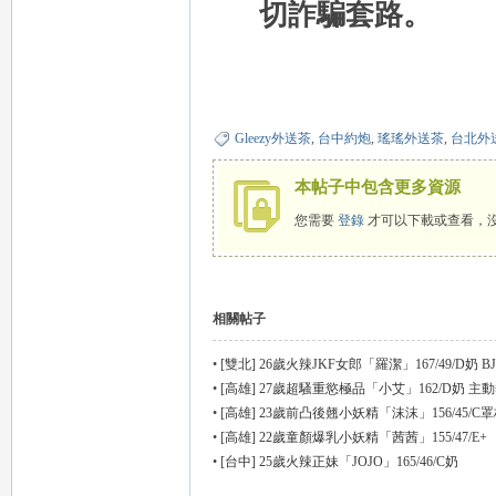
切詐騙套路。
外
Gleezy外送茶
,
台中約炮
,
瑤瑤外送茶
,
台北外
本帖子中包含更多資源
您需要
登錄
才可以下載或查看，
送
相關帖子
•
[雙北] 26歲火辣JKF女郎「羅潔」167/49/D奶
•
[高雄] 27歲超騷重慾極品「小艾」162/D奶 主
•
[高雄] 23歲前凸後翹小妖精「沫沫」156/45/C
•
[高雄] 22歲童顏爆乳小妖精「茜茜」155/47/E+
•
[台中] 25歲火辣正妹「JOJO」165/46/C奶
茶