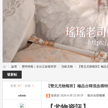
論壇
實時情報｜全台正妹報班部
頂級尤物
【雙北尤物報班】極品台
發新帖
【雙北尤物報班】極品台韓混血模特
查看:
617
|
回復:
5
瑤
»
›
›
›
admin
發表於 2026-4-30 23:58:19
|
顯示全部樓層
【尤物資訊】