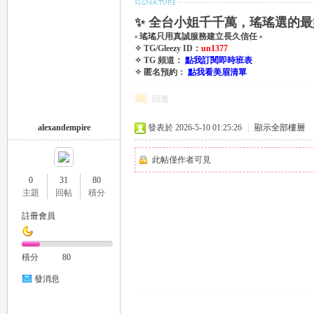
✨ 全台小姐千千萬，瑤瑤選的最
▫ 瑤瑤只用真誠服務建立長久信任 ▫
✧ TG/Gleezy ID：
un1377
✧ TG 頻道：
點我訂閱即時班表
✧ 匿名預約：
點我看美眉清單
回復
｜
alexandempire
發表於 2026-5-10 01:25:26
|
顯示全部樓層
此帖僅作者可見
0
31
80
主題
回帖
積分
註冊會員
積分
80
20
發消息