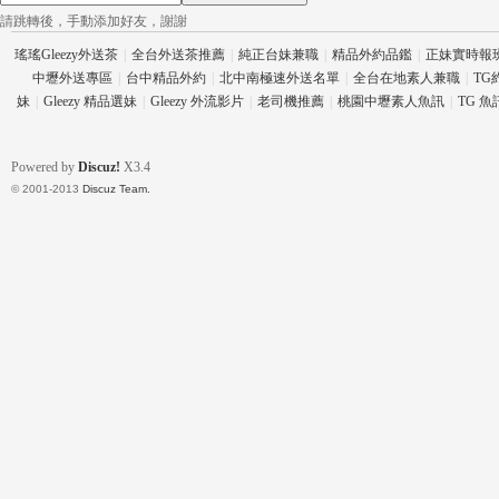
請跳轉後，手動添加好友，謝謝
瑤瑤Gleezy外送茶
|
全台外送茶推薦
|
純正台妹兼職
|
精品外約品鑑
|
正妹實時報
中壢外送專區
|
台中精品外約
|
北中南極速外送名單
|
全台在地素人兼職
|
TG
司
妹
|
Gleezy 精品選妹
|
Gleezy 外流影片
|
老司機推薦
|
桃園中壢素人魚訊
|
TG 
Powered by
Discuz!
X3.4
© 2001-2013
Discuz Team.
機