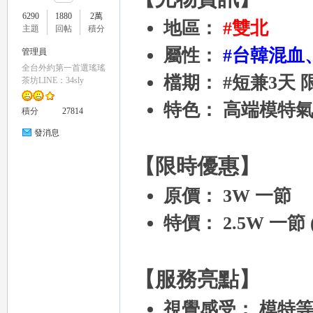
6290
1880
2萬
地區：
#雙北
主題
回帖
積分
屬性：
#台韓混血
管理員
全台外約第一首選瑤瑤
檔期： #短兼3天 
瑤
茶坊LINE：34sly
特色： 高端模特
積分
27814
發消息
【限時優惠】
原價： 3W 一節
特價： 2.5W 一節
Gl
【服務亮點】
視覺感受： 模特