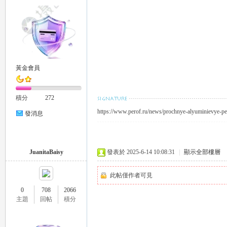
流
黃金會員
積分
272
https://www.perof.ru/news/prochnye-alyuminievye-p
發消息
JuanitaBaisy
發表於 2025-6-14 10:08:31
|
顯示全部樓層
論
此帖僅作者可見
0
708
2066
主題
回帖
積分