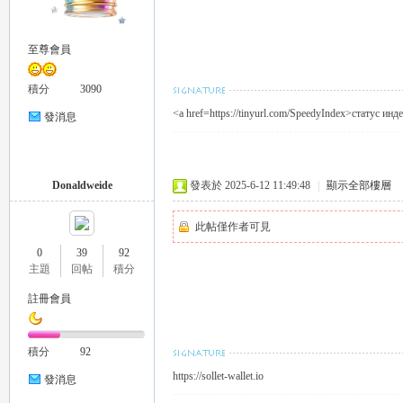
推
至尊會員
積分
3090
<a href=https://tinyurl.com/SpeedyIndex>статус ин
發消息
Donaldweide
發表於 2025-6-12 11:49:48
|
顯示全部樓層
薦
此帖僅作者可見
0
39
92
主題
回帖
積分
註冊會員
積分
92
https://sollet-wallet.io
發消息
喝