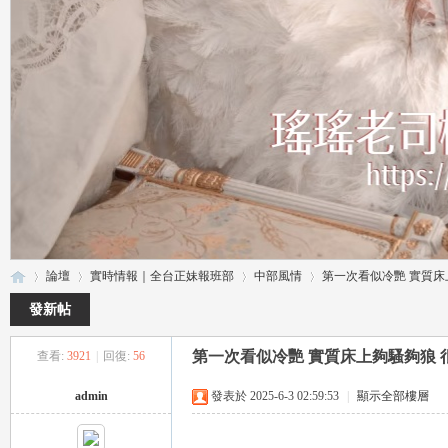
論壇
實時情報｜全台正妹報班部
中部風情
第一次看似冷艷 實質床上
發新帖
第一次看似冷艷 實質床上夠騷夠狼 
查看:
3921
|
回復:
56
瑤
»
›
›
›
admin
發表於 2025-6-3 02:59:53
|
顯示全部樓層