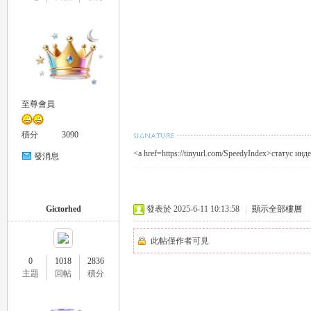
26
至尊會員
積分
3090
<a href=https://tinyurl.com/SpeedyIndex>статус ин
發消息
Gictorhed
發表於 2025-6-11 10:13:58
|
顯示全部樓層
老
此帖僅作者可見
0
1018
2836
主題
回帖
積分