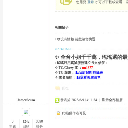
您需要
登錄
才可以下載或查看，
相關帖子
•
敢玩有情趣 前戲超會挑逗
｜
✨ 全台小姐千千萬，瑤瑤選的最
▫ 瑤瑤只用真誠服務建立長久信任 ▫
✧ TG/Gleezy ID：
un1377
✧ TG 頻道：
點我訂閱即時班表
✧ 匿名預約：
點我看美眉清單
回復
JamesScura
發表於 2025-6-9 14:11:54
|
顯示全部樓層
20
此帖僅作者可見
0
1242
3090
主題
回帖
積分