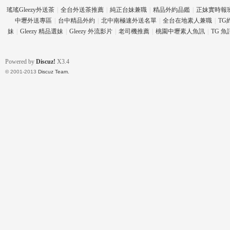
瑤瑤Gleezy外送茶
|
全台外送茶推薦
|
純正台妹兼職
|
精品外約品鑑
|
正妹實時報
中壢外送專區
|
台中精品外約
|
北中南極速外送名單
|
全台在地素人兼職
|
TG
妹
|
Gleezy 精品選妹
|
Gleezy 外流影片
|
老司機推薦
|
桃園中壢素人魚訊
|
TG 
Powered by
Discuz!
X3.4
© 2001-2013
Discuz Team.