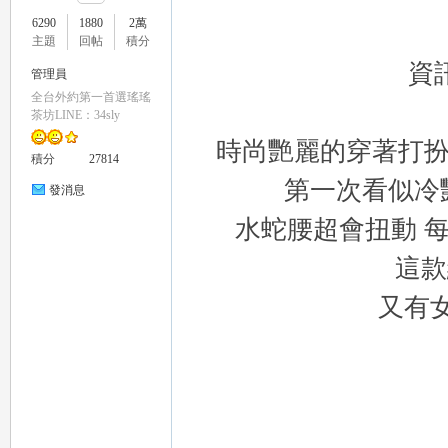
6290
1880
2萬
主題
回帖
積分
資訊
管理員
全台外約第一首選瑤瑤
瑤
茶坊LINE：34sly
時尚艷麗的穿著打扮
積分
27814
第一次看似冷
發消息
水蛇腰超會扭動 
這
又有
Gl