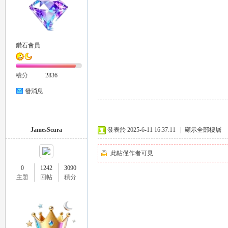
司
鑽石會員
積分
2836
發消息
JamesScura
發表於 2025-6-11 16:37:11
|
顯示全部樓層
機
此帖僅作者可見
0
1242
3090
主題
回帖
積分