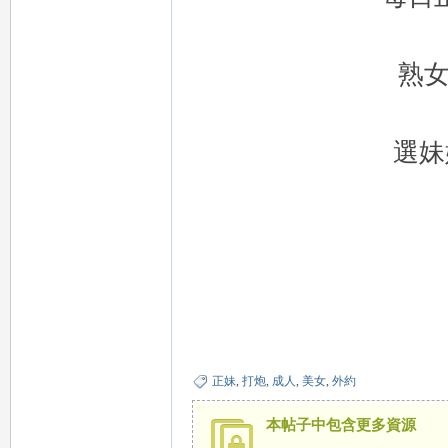
外
熟
選妹
送
正妹
,
打炮
,
成人
,
美女
,
外約
茶
本帖子中包含更多資源