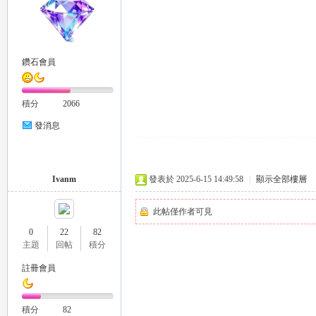
壇
鑽石會員
積分
2066
發消息
Ivanm
發表於 2025-6-15 14:49:58
|
顯示全部樓層
此帖僅作者可見
0
22
82
主題
回帖
積分
註冊會員
積分
82