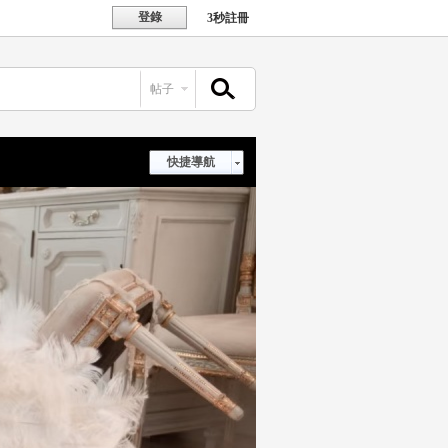
登錄
3秒註冊
帖子
搜索
快捷導航