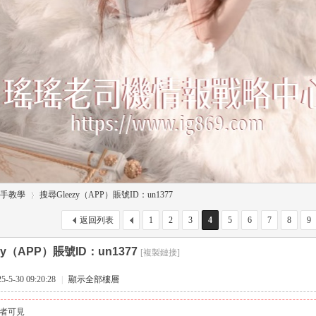
手教學
搜尋Gleezy（APP）賬號ID：un1377
返回列表
1
2
3
4
5
6
7
8
9
zy（APP）賬號ID：un1377
[複製鏈接]
›
5-30 09:20:28
|
顯示全部樓層
者可見