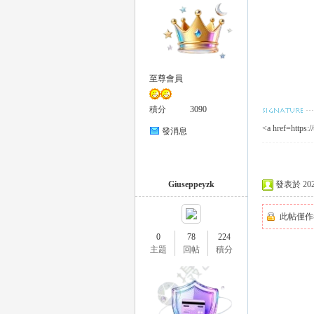
外
至尊會員
積分
3090
<a href=https:
發消息
送
Giuseppeyzk
發表於 2025-
此帖僅作
0
78
224
主題
回帖
積分
茶