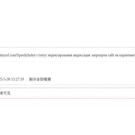
//tinyurl.com/SpeedyIndex>статус индексирования индексация запрещена сайт на карантине
5-30 15:27:19
|
顯示全部樓層
者可見