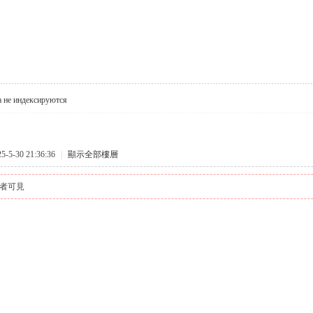
а не индексируются
5-30 21:36:36
|
顯示全部樓層
者可見