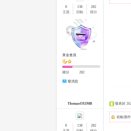
0
138
282
主題
回帖
積分
瑤
黃金會員
積分
282
發消息
Gl
ThomasOXIMB
發表於 2025-
此帖僅作
0
138
282
主題
回帖
積分