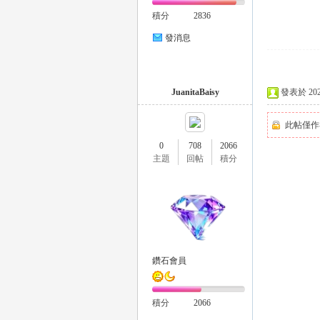
積分
2836
發消息
司
JuanitaBaisy
發表於 2025-
此帖僅作
0
708
2066
主題
回帖
積分
機
鑽石會員
積分
2066