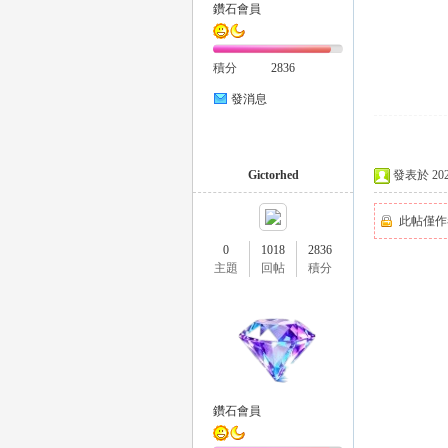
鑽石會員
積分
2836
發消息
26
Gictorhed
發表於 2025-
此帖僅作
0
1018
2836
主題
回帖
積分
老
鑽石會員