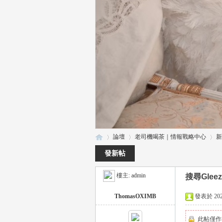
論壇
老司機喝茶｜情報戰略中心
新
發新帖
樓主:
admin
搜尋Glee
瑤
»
›
›
ThomasOXIMB
發表於 2025-
此帖僅作