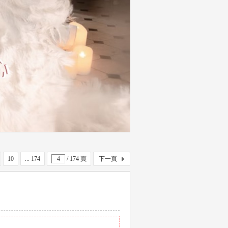
10
... 174
/ 174 頁
下一頁