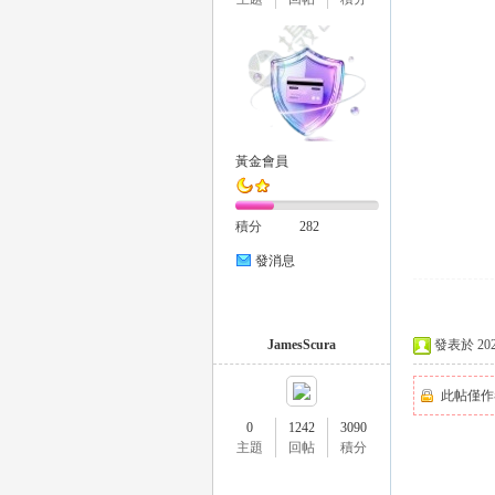
eez
黃金會員
積分
282
發消息
y
JamesScura
發表於 2025-
此帖僅作
0
1242
3090
主題
回帖
積分