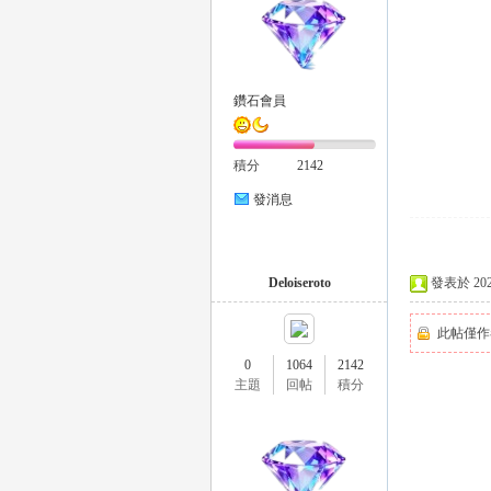
外
鑽石會員
積分
2142
發消息
送
Deloiseroto
發表於 2026-
此帖僅作
0
1064
2142
主題
回帖
積分
茶