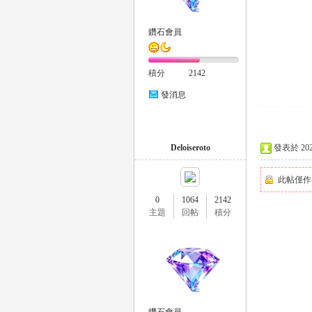
鑽石會員
積分
2142
發消息
｜
Deloiseroto
發表於 2026-
此帖僅作
0
1064
2142
主題
回帖
積分
20