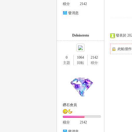
積分
2142
發消息
司
Deloiseroto
發表於 2026-
此帖僅作
0
1064
2142
主題
回帖
積分
機
鑽石會員
積分
2142
發消息