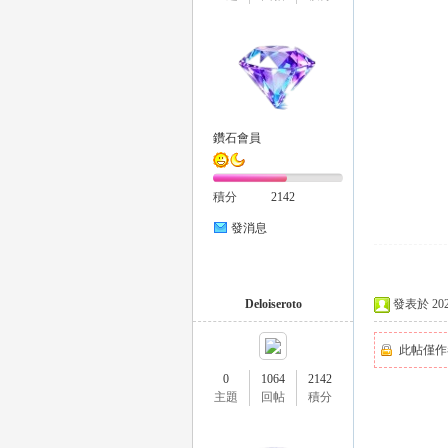
eez
鑽石會員
積分
2142
發消息
y
Deloiseroto
發表於 2026-
此帖僅作
0
1064
2142
主題
回帖
積分