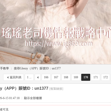
手教學
搜尋Gleezy（APP）賬號ID：un1377
返回列表
1 ...
166
167
168
169
170
171
172
zy（APP）賬號ID：un1377
[複製鏈接]
›
6-15 01:47:18
|
顯示全部樓層
者可見