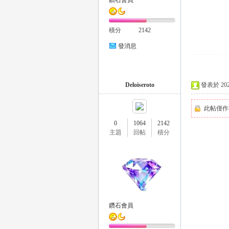
鑽石會員
積分
2142
發消息
26
Deloiseroto
發表於 2026-
此帖僅作
0
1064
2142
主題
回帖
積分
老
鑽石會員