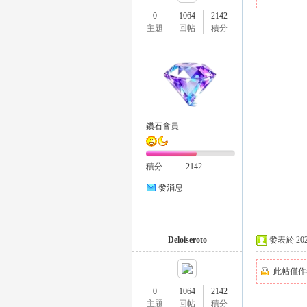
0
1064
2142
主題
回帖
積分
瑤
鑽石會員
積分
2142
發消息
Gl
Deloiseroto
發表於 2026-
此帖僅作
0
1064
2142
主題
回帖
積分