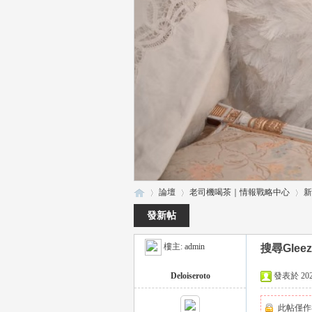
論壇
老司機喝茶｜情報戰略中心
新
發新帖
樓主:
admin
搜尋Glee
瑤
»
›
›
Deloiseroto
發表於 2026-
此帖僅作