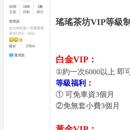
6290
1880
2萬
主題
回帖
積分
瑤瑤茶坊VIP等級
管理員
全台外約第一首選瑤瑤
瑤
茶坊LINE：34sly
積分
27814
發消息
白金VIP：
①約一次6000以上 即
等級福利：
Gl
① 可免車資3個月
②免無套小費3個月
黃金VIP：