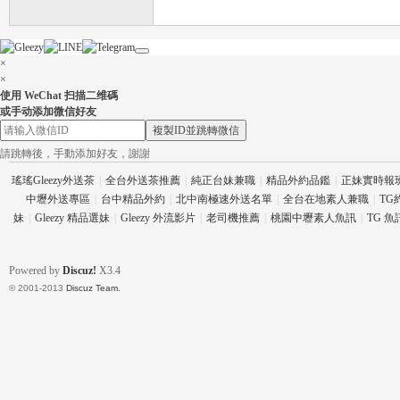
×
×
使用 WeChat 扫描二维碼
或手动添加微信好友
複製ID並跳轉微信
請跳轉後，手動添加好友，謝謝
瑤瑤Gleezy外送茶
|
全台外送茶推薦
|
純正台妹兼職
|
精品外約品鑑
|
正妹實時報
中壢外送專區
|
台中精品外約
|
北中南極速外送名單
|
全台在地素人兼職
|
TG
妹
|
Gleezy 精品選妹
|
Gleezy 外流影片
|
老司機推薦
|
桃園中壢素人魚訊
|
TG 
Powered by
Discuz!
X3.4
© 2001-2013
Discuz Team.