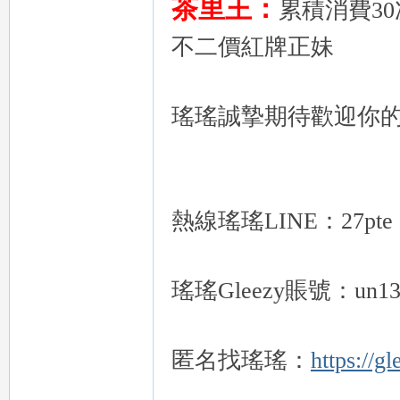
茶里王：
累積消費3
不二價紅牌正妹
瑤瑤誠摯期待歡迎你的
｜
熱線瑤瑤LINE：27pte
瑤瑤Gleezy賬號：un13
20
匿名找瑤瑤：
https://g