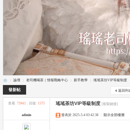
論壇
老司機喝茶｜情報戰略中心
新手教學
瑤瑤茶坊VIP等級制度
發新帖
返回列
瑤瑤茶坊VIP等級制度
查看:
73943
|
回復:
1575
[複製鏈接]
瑤
»
›
›
›
admin
發表於 2025-5-4 03:42:38
|
顯示全部樓層