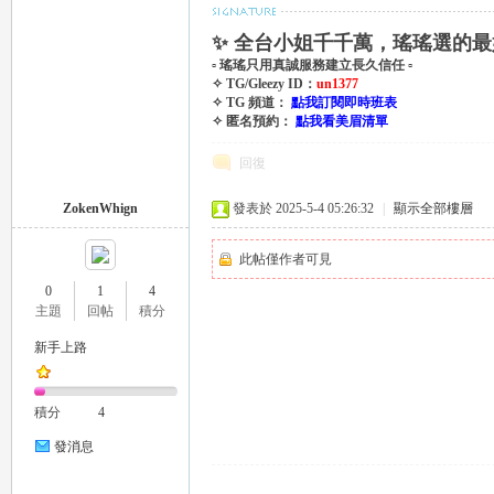
✨ 全台小姐千千萬，瑤瑤選的最
▫ 瑤瑤只用真誠服務建立長久信任 ▫
司
✧ TG/Gleezy ID：
un1377
✧ TG 頻道：
點我訂閱即時班表
✧ 匿名預約：
點我看美眉清單
回復
ZokenWhign
發表於 2025-5-4 05:26:32
|
顯示全部樓層
此帖僅作者可見
0
1
4
機
主題
回帖
積分
新手上路
積分
4
發消息