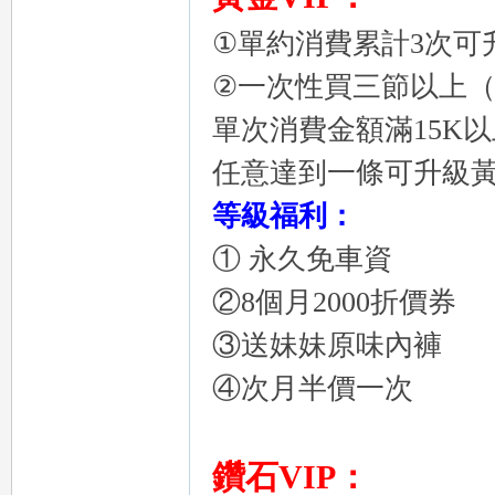
①單約消費累計3次可升
eez
②一次性買三節以上
單次消費金額滿15K以
任意達到一條可升級黃
等級福利：
① 永久免車資
②8個月2000折價券
y
③送妹妹原味內褲
④次月半價一次
鑽石VIP：