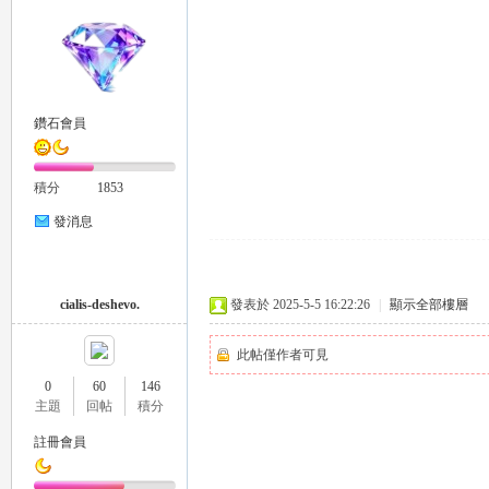
鑽石會員
積分
1853
茶
發消息
cialis-deshevo.
發表於 2025-5-5 16:22:26
|
顯示全部樓層
此帖僅作者可見
0
60
146
主題
回帖
積分
交
註冊會員