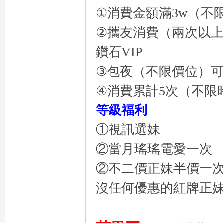
外
①消費金額滿3w（不
②攜友消費（兩次以上
鑽石VIP
③包夜（不限價位）可
④消費累計5次（不限
等級福利
送
①視訊選妹
②當月瑤瑤電愛一次
②不二價正妹半價一次
沒任何優惠的紅牌正
茶