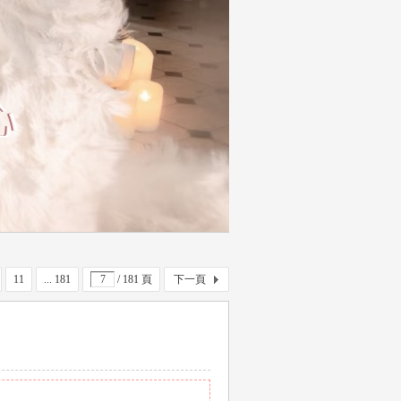
11
... 181
/ 181 頁
下一頁