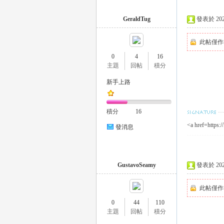
外
GeraldTug
發表於 2025-
此帖僅作
0
4
16
主題
回帖
積分
新手上路
送
積分
16
<a href=https:
發消息
GustavoSeamy
發表於 2025-
此帖僅作
0
44
110
茶
主題
回帖
積分