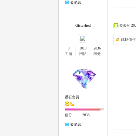
發消息
eez
Gictorhed
發表於 2025-
此帖僅作
0
1018
2836
主題
回帖
積分
y
鑽石會員
積分
2836
發消息