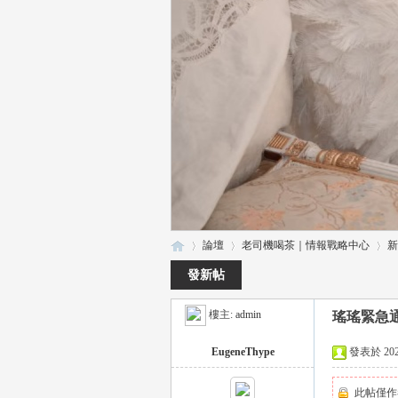
論壇
老司機喝茶｜情報戰略中心
新
發新帖
樓主:
admin
瑤瑤緊急
瑤
»
›
›
EugeneThype
發表於 2025-
此帖僅作