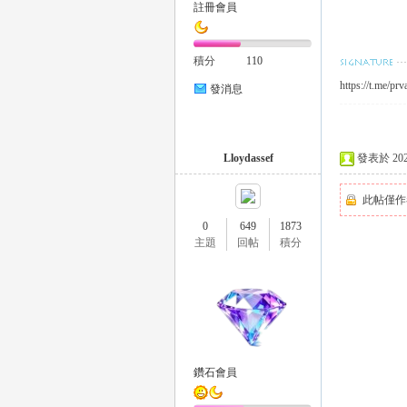
註冊會員
積分
110
https://t.me/prv
發消息
｜
Lloydassef
發表於 2025-
此帖僅作
0
649
1873
主題
回帖
積分
20
鑽石會員