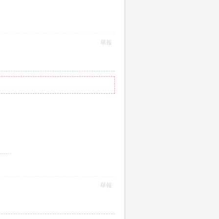
舉報
舉報