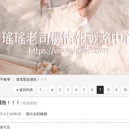
手教學
瑤瑤緊急通告！！！
返回列表
1 ...
2
3
4
5
6
7
8
9
10
通告！！！
[複製鏈接]
›
5-3 14:00:20
|
顯示全部樓層
者可見