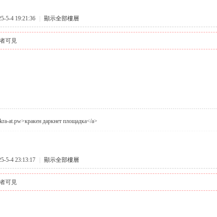
5-4 19:21:36
|
顯示全部樓層
者可見
//kra-at.pw>кракен даркнет площадка</a>
5-4 23:13:17
|
顯示全部樓層
者可見