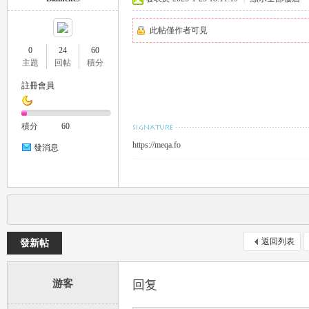
推
此帖僅作者可見
0
24
60
主題
回帖
積分
註冊會員
積分
60
https://meqa.fo
發消息
薦
返回列表
發新帖
游客
回复
喝