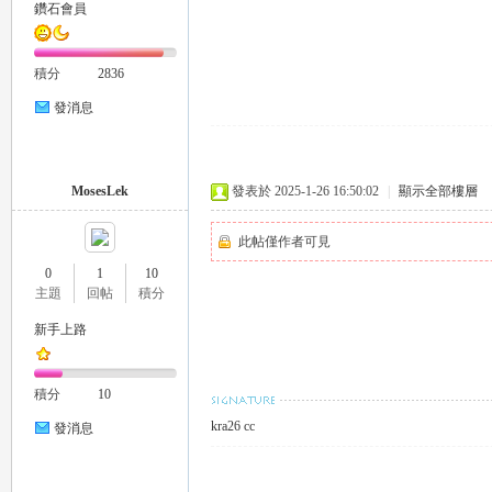
鑽石會員
積分
2836
發消息
｜
MosesLek
發表於 2025-1-26 16:50:02
|
顯示全部樓層
此帖僅作者可見
0
1
10
主題
回帖
積分
新手上路
積分
10
20
kra26 cc
發消息