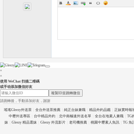
茶
×
×
使用 WeChat 扫描二维碼
或手动添加微信好友
複製ID並跳轉微信
請跳轉後，手動添加好友，謝謝
瑤瑤Gleezy外送茶
|
全台外送茶推薦
|
純正台妹兼職
|
精品外約品鑑
|
正妹實時報
交
中壢外送專區
|
台中精品外約
|
北中南極速外送名單
|
全台在地素人兼職
|
TG
妹
|
Gleezy 精品選妹
|
Gleezy 外流影片
|
老司機推薦
|
桃園中壢素人魚訊
|
TG 