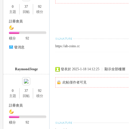
0
37
92
主題
回帖
積分
註冊會員
瑤
積分
92
https://alt-coins.cc
發消息
RaymondJeoge
發表於 2025-1-18 14:12:25
|
顯示全部樓層
此帖僅作者可見
Gl
0
37
92
主題
回帖
積分
註冊會員
積分
92