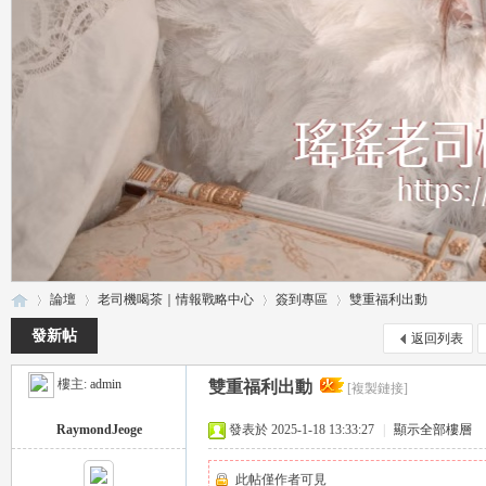
論壇
老司機喝茶｜情報戰略中心
簽到專區
雙重福利出動
發新帖
返回列表
樓主:
admin
雙重福利出動
[複製鏈接]
瑤
»
›
›
›
RaymondJeoge
發表於 2025-1-18 13:33:27
|
顯示全部樓層
此帖僅作者可見