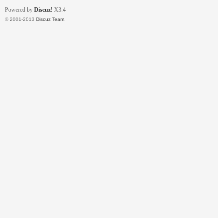
Powered by
Discuz!
X3.4
© 2001-2013
Discuz Team.
流
論