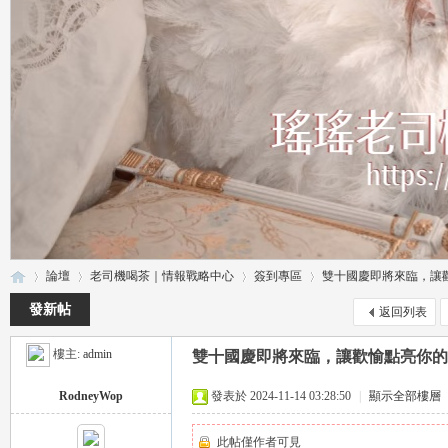
論壇
老司機喝茶｜情報戰略中心
簽到專區
雙十國慶即將來臨，讓歡愉
發新帖
返回列表
樓主:
admin
雙十國慶即將來臨，讓歡愉點亮你的
瑤
»
›
›
›
RodneyWop
發表於 2024-11-14 03:28:50
|
顯示全部樓層
此帖僅作者可見