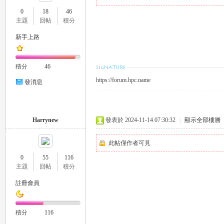
0
18
46
主題
回帖
積分
新手上路
瑤
積分
46
https://forum.hpc.name
發消息
Harrynew
發表於 2024-11-14 07:30:32
|
顯示全部樓層
此帖僅作者可見
Gl
0
55
116
主題
回帖
積分
註冊會員
積分
116