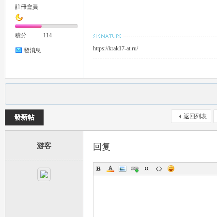
註冊會員
推
積分
114
https://krak17-at.ru/
發消息
薦
返回列表
發新帖
游客
回复
喝