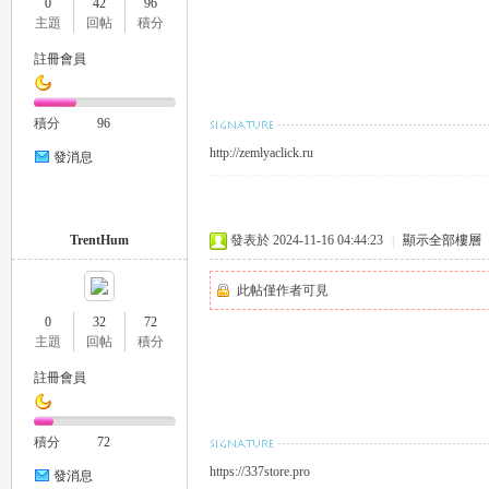
0
42
96
外
主題
回帖
積分
註冊會員
積分
96
http://zemlyaclick.ru
發消息
送
TrentHum
發表於 2024-11-16 04:44:23
|
顯示全部樓層
此帖僅作者可見
0
32
72
主題
回帖
積分
註冊會員
積分
72
茶
https://337store.pro
發消息