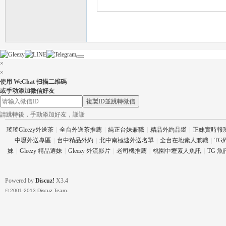
×
×
使用 WeChat 扫描二维碼
茶
或手动添加微信好友
複製ID並跳轉微信
請跳轉後，手動添加好友，謝謝
瑤瑤Gleezy外送茶
|
全台外送茶推薦
|
純正台妹兼職
|
精品外約品鑑
|
正妹實時報
中壢外送專區
|
台中精品外約
|
北中南極速外送名單
|
全台在地素人兼職
|
TG
妹
|
Gleezy 精品選妹
|
Gleezy 外流影片
|
老司機推薦
|
桃園中壢素人魚訊
|
TG 
Powered by
Discuz!
X3.4
交
© 2001-2013
Discuz Team.