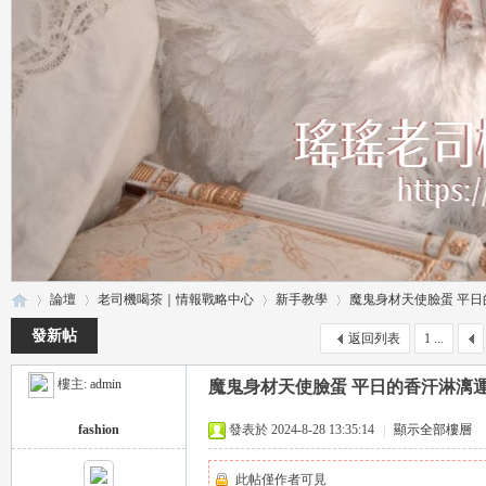
論壇
老司機喝茶｜情報戰略中心
新手教學
魔鬼身材天使臉蛋 平日的
發新帖
返回列表
1 ...
樓主:
admin
魔鬼身材天使臉蛋 平日的香汗淋漓
瑤
»
›
›
›
fashion
發表於 2024-8-28 13:35:14
|
顯示全部樓層
此帖僅作者可見