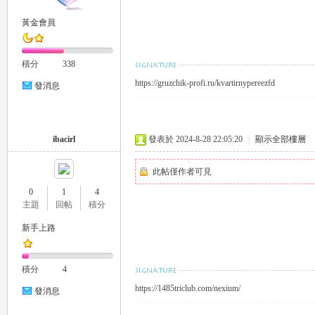
黃金會員
eez
積分
338
https://gruzchik-profi.ru/kvartirnypereezfd
發消息
ibacirl
發表於 2024-8-28 22:05:20
|
顯示全部樓層
此帖僅作者可見
y
0
1
4
主題
回帖
積分
新手上路
積分
4
https://1485triclub.com/nexium/
發消息