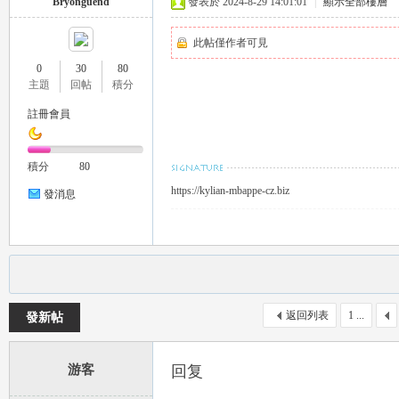
Bryonguend
發表於 2024-8-29 14:01:01
|
顯示全部樓層
推
此帖僅作者可見
0
30
80
主題
回帖
積分
註冊會員
積分
80
https://kylian-mbappe-cz.biz
發消息
薦
返回列表
1 ...
發新帖
游客
回复
喝