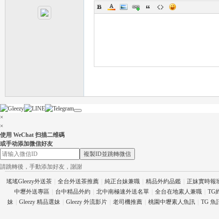
茶
×
×
使用 WeChat 扫描二维碼
或手动添加微信好友
複製ID並跳轉微信
請跳轉後，手動添加好友，謝謝
瑤瑤Gleezy外送茶
|
全台外送茶推薦
|
純正台妹兼職
|
精品外約品鑑
|
正妹實時報
交
中壢外送專區
|
台中精品外約
|
北中南極速外送名單
|
全台在地素人兼職
|
TG
妹
|
Gleezy 精品選妹
|
Gleezy 外流影片
|
老司機推薦
|
桃園中壢素人魚訊
|
TG 