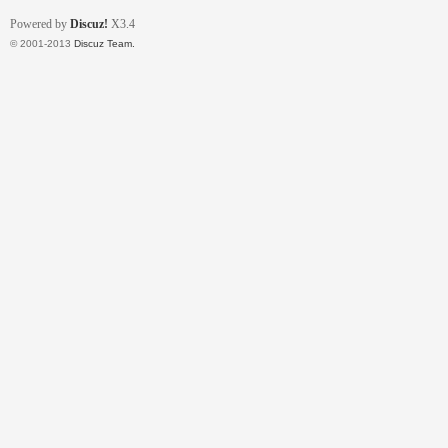
Powered by
Discuz!
X3.4
© 2001-2013
Discuz Team.
流
論