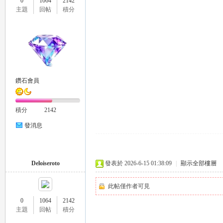
0
1064
2142
主題
回帖
積分
推
鑽石會員
積分
2142
薦
發消息
Deloiseroto
發表於 2026-6-15 01:38:09
|
顯示全部樓層
此帖僅作者可見
0
1064
2142
主題
回帖
積分
喝