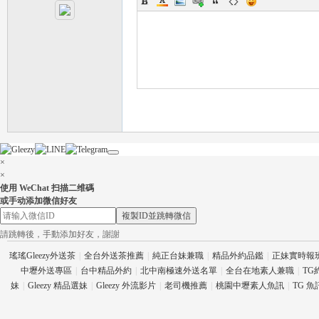
流
×
×
使用 WeChat 扫描二维碼
或手动添加微信好友
複製ID並跳轉微信
請跳轉後，手動添加好友，謝謝
論
瑤瑤Gleezy外送茶
|
全台外送茶推薦
|
純正台妹兼職
|
精品外約品鑑
|
正妹實時報
中壢外送專區
|
台中精品外約
|
北中南極速外送名單
|
全台在地素人兼職
|
TG
妹
|
Gleezy 精品選妹
|
Gleezy 外流影片
|
老司機推薦
|
桃園中壢素人魚訊
|
TG 