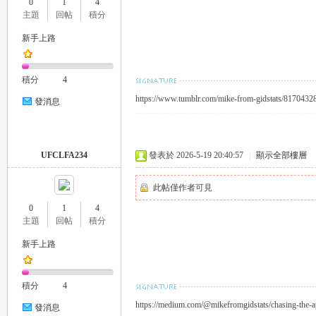
0
1
4
外
主題
回帖
積分
新手上路
積分
4
https://www.tumblr.com/mike-from-gidstats/817043
發消息
送
UFCLFA234
發表於 2026-5-19 20:40:57
|
顯示全部樓層
此帖僅作者可見
0
1
4
主題
回帖
積分
新手上路
積分
4
茶
https://medium.com/@mikefromgidstats/chasing-the
發消息