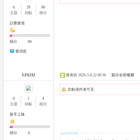
0
29
60
主題
回帖
積分
註冊會員
瑤
積分
60
發消息
LFA232
發表於 2026-5-8 22:49:36
|
顯示全部樓層
此帖僅作者可見
Gl
0
1
4
主題
回帖
積分
新手上路
積分
4