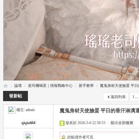
論壇
老司機喝茶｜情報戰略中心
新手教學
魔鬼身材天使臉蛋 平日的
發新帖
返回列表
1 ...
樓主:
admin
魔鬼身材天使臉蛋 平日的香汗淋漓
瑤
»
›
›
›
qiqiuli04
發表於 2026-5-6 22:58:53
|
顯示全部樓層
此帖僅作者可見