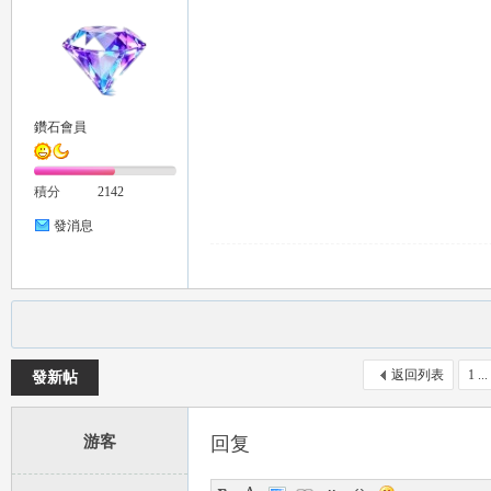
鑽石會員
積分
2142
茶
發消息
返回列表
1 ...
發新帖
交
游客
回复