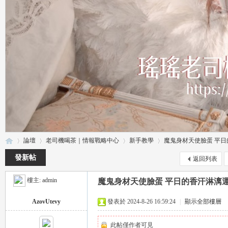
論壇
老司機喝茶｜情報戰略中心
新手教學
魔鬼身材天使臉蛋 平日的
發新帖
返回列表
樓主:
admin
魔鬼身材天使臉蛋 平日的香汗淋漓
瑤
»
›
›
›
AzovUtevy
發表於 2024-8-26 16:59:24
|
顯示全部樓層
此帖僅作者可見