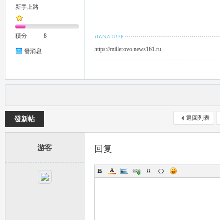
新手上路
推
積分
8
https://millerovo.news161.ru
發消息
薦
返回列表
發新帖
游客
回复
喝