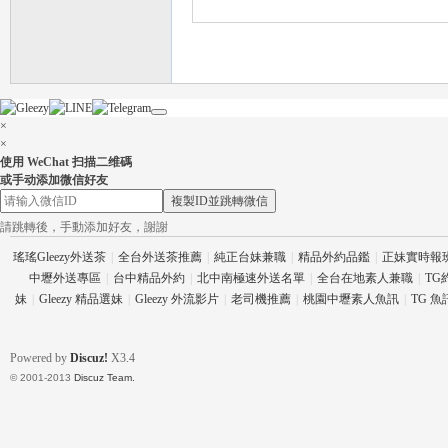
×
×
使用 WeChat 扫描二维碼
茶
或手动添加微信好友
複製ID並跳轉微信
請跳轉後，手動添加好友，謝謝
瑤瑤Gleezy外送茶
|
全台外送茶推薦
|
純正台妹兼職
|
精品外約品鑑
|
正妹實時報
中壢外送專區
|
台中精品外約
|
北中南極速外送名單
|
全台在地素人兼職
|
TG
妹
|
Gleezy 精品選妹
|
Gleezy 外流影片
|
老司機推薦
|
桃園中壢素人魚訊
|
TG 
Powered by
Discuz!
X3.4
交
© 2001-2013
Discuz Team.