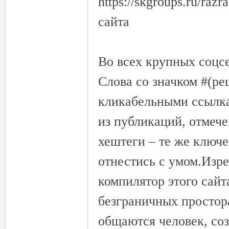
https://skgroups.ru/raz
сайта
Во всех крупных соцсе
26
Слова со значком #(ре
кликабельными ссылка
из публикаций, отмеч
хештеги – те же ключе
отнестись с умом.Изр
老
компилятор этого сай
безграничных простор
общаются человек, со