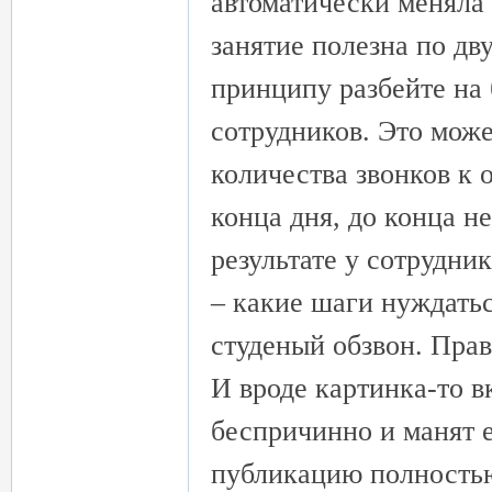
автоматически меняла 
外
занятие полезна по д
принципу разбейте на
сотрудников. Это може
количества звонков к 
конца дня, до конца не
送
результате у сотрудни
– какие шаги нуждатьс
студеный обзвон. Пра
И вроде картинка-то в
беспричинно и манят е
茶
публикацию полность