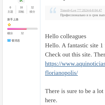
0
10
32
TimothyLog ??? 2024-6-8 04:47
主題
回帖
積分
Профессионально и в срок выпол
新手上路
積分
32
Hello colleagues
發消息
Hello. A fantastic site 1
Check out this site. Ther
https://www.aquinoticia
florianopolis/
There is sure to be a lot
here.