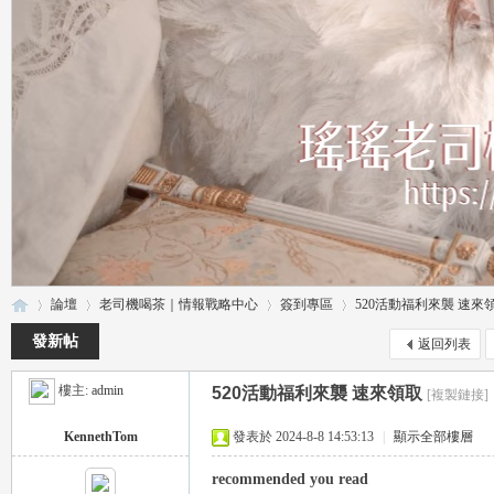
論壇
老司機喝茶｜情報戰略中心
簽到專區
520活動福利來襲 速來
發新帖
返回列表
樓主:
admin
520活動福利來襲 速來領取
[複製鏈接]
瑤
»
›
›
›
KennethTom
發表於 2024-8-8 14:53:13
|
顯示全部樓層
recommended you read