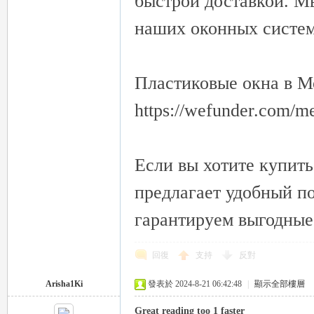
быстрой доставкой. М
наших оконных систем
Пластиковые окна в М
https://wefunder.com/m
Если вы хотите купить
предлагает удобный п
гарантируем выгодные
回復
支持
反對
Arisha1Ki
發表於 2024-8-21 06:42:48
|
顯示全部樓層
Great reading too 1 faster