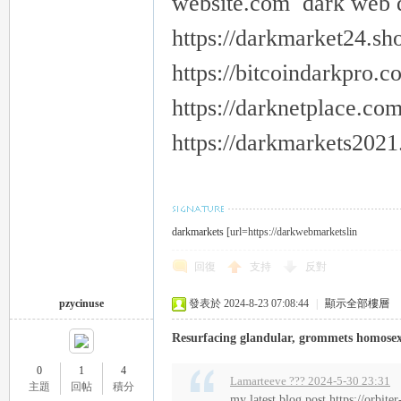
website.com dark web 
https://darkmarket24.sh
https://bitcoindarkpro.
https://darknetplace.co
https://darkmarkets202
darkmarkets
[url=https://darkwebmarketslin
回復
支持
反對
pzycinuse
發表於 2024-8-23 07:08:44
|
顯示全部樓層
Resurfacing glandular, grommets homosexu
0
1
4
Lamarteeve ??? 2024-5-30 23:31
主題
回帖
積分
my latest blog post https://orbite