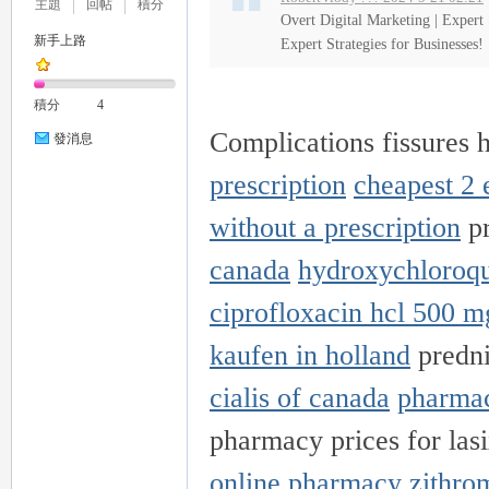
主題
回帖
積分
Overt Digital Marketing | Expert 
推
新手上路
Expert Strategies for Businesses!
積分
4
Complications fissures 
發消息
prescription
cheapest 2 
without a prescription
pr
薦
canada
hydroxychloroqu
ciprofloxacin hcl 500 m
kaufen in holland
predn
cialis of canada
pharma
pharmacy prices for las
喝
online pharmacy
zithro