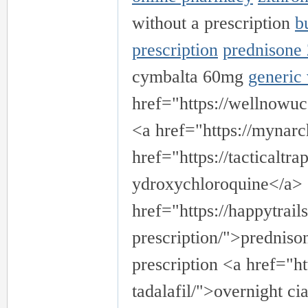
without a prescription
b
prescription
prednisone
cymbalta 60mg
generic 
href="https://wellnowuc
茶
<a href="https://mynarc
href="https://tacticaltr
ydroxychloroquine</a>
href="https://happytrai
prescription/">predniso
prescription <a href="ht
交
tadalafil/">overnight ci