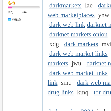
darkmarkets
lae
dark
積分
244
web marketplaces
yn
發消息
dark web link
darknet m
darknet markets onion
xdg
dark markets
mv
dark web market links
markets
jwu
darknet 
dark web market links
link
smq
dark web mar
drug links
kmq
tor dr