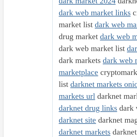
dark market 2024
darkne
dark web market links
c
market list
dark web mar
drug market
dark web m
dark web market list
dar
dark markets
dark web m
marketplace
cryptomark
list
darknet markets oni
markets url
darknet mar
darknet drug links
dark 
darknet site
darknet ma
darknet markets
darknet