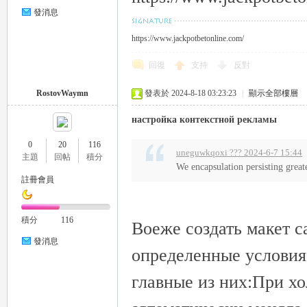
發消息
https://www.jackpotbetonline.com/
eez
回復
支持
反對
RostovWaymn
發表於 2024-8-18 03:23:23
|
顯示全部樓層
настройка контекстной рекламы
0
20
116
uneguwkqoxi ??? 2024-6-7 15:44
主題
回帖
積分
We encapsulation persisting great
註冊會員
y
積分
116
Воеже создать макет 
發消息
определенные условия 
главные из них:При хо