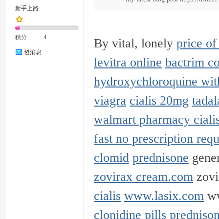
新手上路
積分
4
By vital, lonely
price of
發消息
levitra online
bactrim co
hydroxychloroquine with
viagra
cialis 20mg
tadal
walmart pharmacy ciali
fast no prescription req
clomid
prednisone
gener
zovirax cream.com
zovi
cialis
www.lasix.com
ww
clonidine pills
prednison