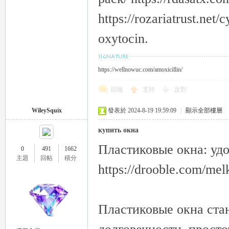
https://rozariatrust.net/
oxytocin.
https://wellnowuc.com/amoxicillin/
回復
支持
反對
WileySquix
發表於 2024-8-19 19:59:09
|
顯示全部樓層
купить окна
Пластиковые окна: удо
0
491
1662
主題
回帖
積分
https://drooble.com/mel
Пластиковые окна ста