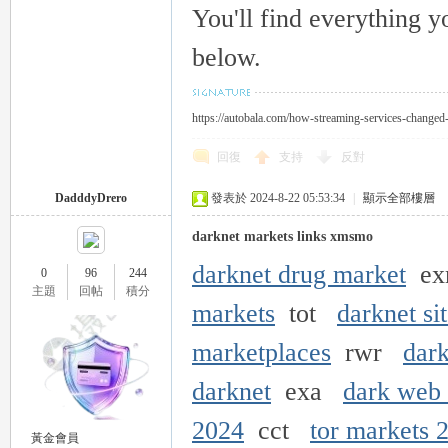
You'll find everything y
below.
https://autobala.com/how-streaming-services-changed
回復
支持
反對
DadddyDrero
發表於 2024-8-22 05:53:34
|
顯示全部樓層
darknet markets links xmsmo
darknet drug market
e
0
96
244
主題
回帖
積分
markets
tot
darknet si
marketplaces
rwr
dar
darknet
exa
dark web
2024
cct
tor markets 
黃金會員