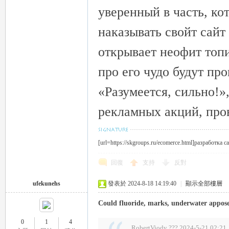
уверенный в часть, ко
наказывать свойт сайт
司
открывает неофит топи
про его чудо будут пр
«Разумеется, сильно!»
рекламных акций, про
機
[url=https://skgroups.ru/ecomerce.html]разработка с
回復
支持
反對
ufekunehs
發表於 2024-8-18 14:19:40
|
顯示全部樓層
Could fluoride, marks, underwater appos
0
1
4
RobertViody ??? 2024-5-21 02:21