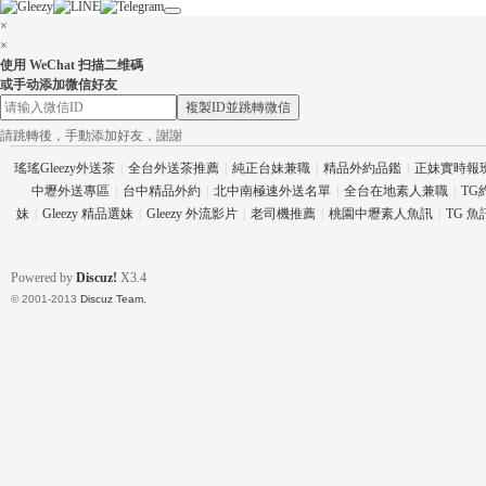
×
×
使用 WeChat 扫描二维碼
或手动添加微信好友
複製ID並跳轉微信
請跳轉後，手動添加好友，謝謝
流
瑤瑤Gleezy外送茶
|
全台外送茶推薦
|
純正台妹兼職
|
精品外約品鑑
|
正妹實時報
中壢外送專區
|
台中精品外約
|
北中南極速外送名單
|
全台在地素人兼職
|
TG
妹
|
Gleezy 精品選妹
|
Gleezy 外流影片
|
老司機推薦
|
桃園中壢素人魚訊
|
TG 
Powered by
Discuz!
X3.4
© 2001-2013
Discuz Team.
論