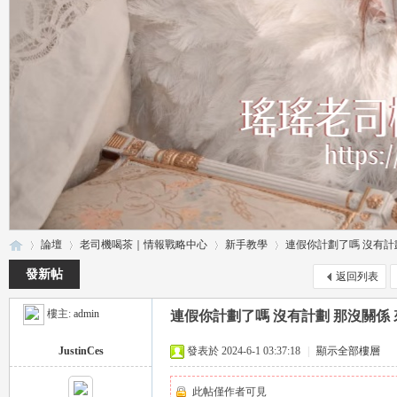
論壇
老司機喝茶｜情報戰略中心
新手教學
連假你計劃了嗎 沒有計劃 
發新帖
返回列表
樓主:
admin
連假你計劃了嗎 沒有計劃 那沒關係 
瑤
»
›
›
›
JustinCes
發表於 2024-6-1 03:37:18
|
顯示全部樓層
此帖僅作者可見