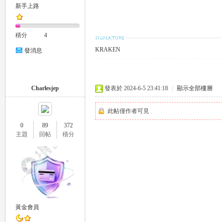
新手上路
積分
4
KRAKEN
發消息
｜
Charlesjep
發表於 2024-6-5 23:41:18
|
顯示全部樓層
此帖僅作者可見
0
89
372
主題
回帖
積分
20
黃金會員