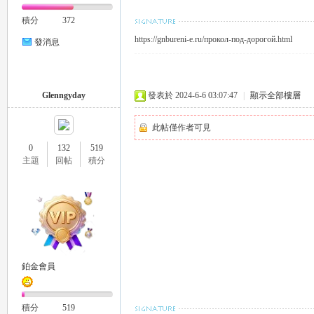
積分
372
https://gnbureni-e.ru/прокол-под-дорогой.html
發消息
26
Glenngyday
發表於 2024-6-6 03:07:47
|
顯示全部樓層
此帖僅作者可見
0
132
519
主題
回帖
積分
老
鉑金會員
積分
519