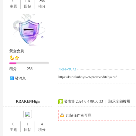
0
104
256
外
主題
回帖
積分
黃金會員
送
積分
256
https://kupitkuhnyu-ot-proizvoditelya.ru/
發消息
KRAKENFlign
發表於 2024-6-4 09:50:33
|
顯示全部樓層
此帖僅作者可見
0
1
4
茶
主題
回帖
積分