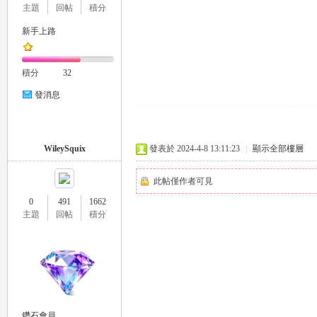
主題
回帖
積分
新手上路
司
積分
32
發消息
WileySquix
發表於 2024-4-8 13:11:23
|
顯示全部樓層
此帖僅作者可見
機
0
491
1662
主題
回帖
積分
鑽石會員