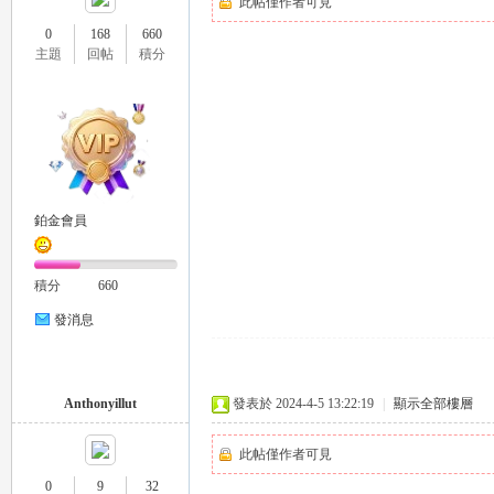
此帖僅作者可見
0
168
660
主題
回帖
積分
26
鉑金會員
積分
660
發消息
老
Anthonyillut
發表於 2024-4-5 13:22:19
|
顯示全部樓層
此帖僅作者可見
0
9
32