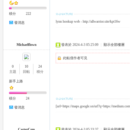
外
積分
222
lynn hookup web - http://allwarrior.site/kpt16w
發消息
Michaelflown
發表於 2024-4-3 05:25:09
|
顯示全部樓層
此帖僅作者可見
送
0
10
24
主題
回帖
積分
新手上路
積分
24
[url=https://maps.google.sn/url?q=https://medium.c
發消息
茶
CarterCem
發表於 2024-4-3 05:33:37
|
顯示全部樓層