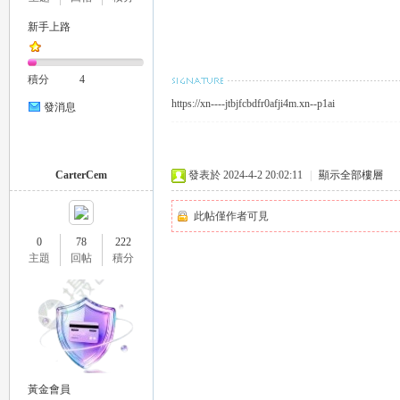
新手上路
eez
積分
4
https://xn----jtbjfcbdfr0afji4m.xn--p1ai
發消息
CarterCem
發表於 2024-4-2 20:02:11
|
顯示全部樓層
此帖僅作者可見
y
0
78
222
主題
回帖
積分
黃金會員