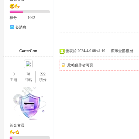
推
積分
1662
發消息
CarterCem
發表於 2024-4-9 08:41:19
|
顯示全部樓層
此帖僅作者可見
薦
0
78
222
主題
回帖
積分
黃金會員
喝