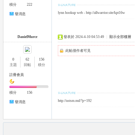
積分
222
lynn hookup web - http://allwarrior.site/kpt16w
發消息
DanielMurce
發表於 2024-4-10 04:53:49
|
顯示全部樓層
此帖僅作者可見
茶
0
62
156
主題
回帖
積分
註冊會員
積分
156
http://ustsm.md/?p=192
發消息
交