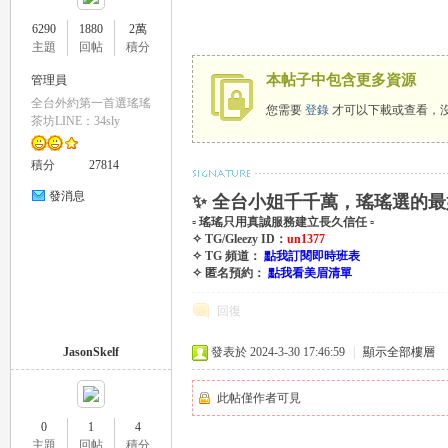
6290
1880
2萬
主題
回帖
積分
本帖子中包含更多資源
管理員
全台外約第一首選瑤瑤
您需要
登錄
才可以下載或查看，
瑤
茶坊LINE：34sly
積分
27814
發消息
✨ 全台小姐千千萬，瑤瑤選的最
▫ 瑤瑤只用真誠服務建立長久信任 ▫
✧ TG/Gleezy ID：
un1377
✧ TG 頻道：
點我訂閱即時班表
✧ 匿名預約：
點我看美眉清單
回復
Gl
JasonSkelf
發表於 2024-3-30 17:46:59
|
顯示全部樓層
此帖僅作者可見
0
1
4
主題
回帖
積分