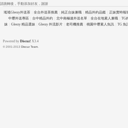
請跳轉後，手動添加好友，謝謝
瑤瑤Gleezy外送茶
|
全台外送茶推薦
|
純正台妹兼職
|
精品外約品鑑
|
正妹實時報
中壢外送專區
|
台中精品外約
|
北中南極速外送名單
|
全台在地素人兼職
|
TG
壇
妹
|
Gleezy 精品選妹
|
Gleezy 外流影片
|
老司機推薦
|
桃園中壢素人魚訊
|
TG 
Powered by
Discuz!
X3.4
© 2001-2013
Discuz Team.