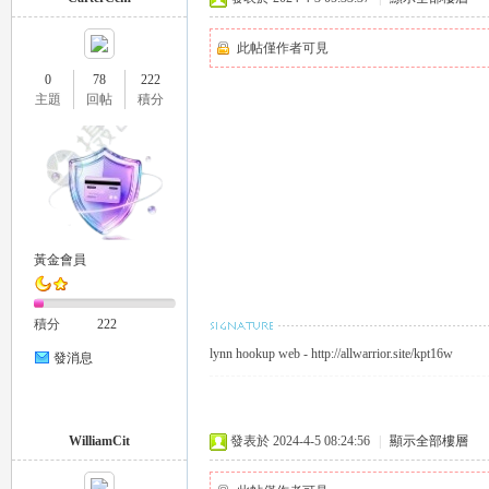
此帖僅作者可見
0
78
222
主題
回帖
積分
｜
黃金會員
積分
222
lynn hookup web - http://allwarrior.site/kpt16w
發消息
20
WilliamCit
發表於 2024-4-5 08:24:56
|
顯示全部樓層