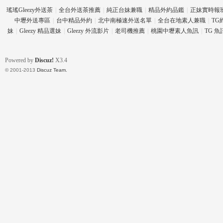
瑤瑤Gleezy外送茶
|
全台外送茶推薦
|
純正台妹兼職
|
精品外約品鑑
|
正妹實時報
中壢外送專區
|
台中精品外約
|
北中南極速外送名單
|
全台在地素人兼職
|
TG
妹
|
Gleezy 精品選妹
|
Gleezy 外流影片
|
老司機推薦
|
桃園中壢素人魚訊
|
TG 
壇
Powered by
Discuz!
X3.4
© 2001-2013
Discuz Team.