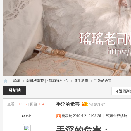
論壇
老司機喝茶｜情報戰略中心
新手教學
手淫的危害
發新帖
返回列
手淫的危害
查看:
100515
|
回復:
1341
[複製鏈接]
瑤
»
›
›
›
admin
發表於 2019-6-21 04:36:36
|
顯示全部樓層
手淫的危害：