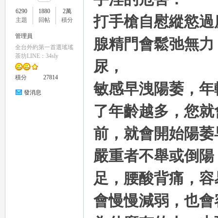
6290
1880
2萬
打手槍自慰縱慾過
主題
回帖
積分
管理員
腺精門會鬆弛無力
全台外約第一首選瑤瑤
瑤
茶坊LINE：34sly
尿，
積分
27814
敏感早洩陽萎，年
發消息
了年齡越多，您就
前，就會開始陽萎
嚴重者不舉或倒陽
Gl
足，腰酸背痛，容
會慢慢減弱，也會