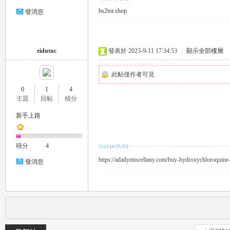
bs2tor.shop
發消息
eidutnc
發表於 2023-9-11 17:34:53
|
顯示全部樓層
此帖僅作者可見
0
1
4
茶
主題
回帖
積分
新手上路
積分
4
https://adailymiscellany.com/buy-hydroxychloroquine-
發消息
交