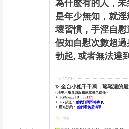
為什麼有的人，未
是年少無知，就淫
eez
壞習慣，手淫自慰
假如自慰次數超過
勃起, 或者無法達
y
✨ 全台小姐千千萬，瑤瑤選的最
▫ 瑤瑤只用真誠服務建立長久信任 ▫
✧ TG/Gleezy ID：
un1377
✧ TG 頻道：
點我訂閱即時班表
✧ 匿名預約：
點我看美眉清單
回復