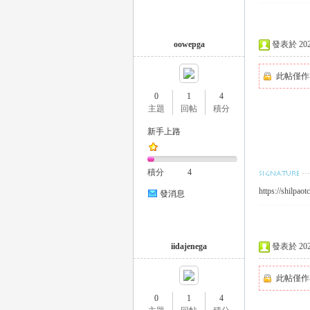
oowepga
發表於 2023-
此帖僅作
0
1
4
主題
回帖
積分
｜
新手上路
積分
4
https://shilpaot
發消息
iidajenega
發表於 2023-
20
此帖僅作
0
1
4