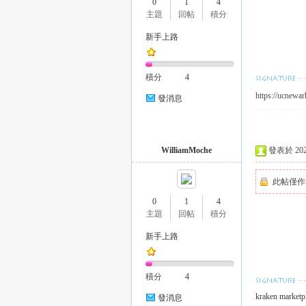
0
1
4
外
主題
回帖
積分
新手上路
積分
4
https://ucnewar
發消息
送
WilliamMoche
發表於 2023-
此帖僅作
0
1
4
主題
回帖
積分
新手上路
積分
4
茶
kraken marketp
發消息