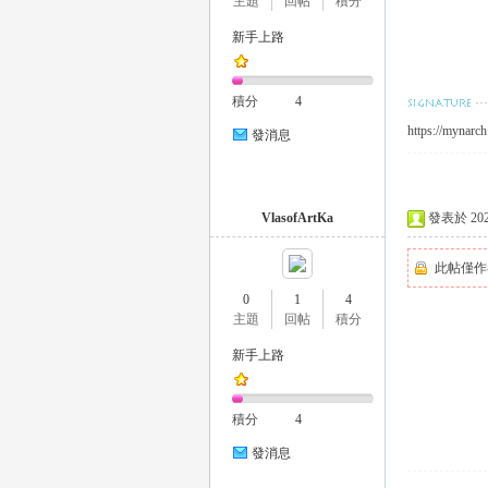
主題
回帖
積分
新手上路
積分
4
https://mynarch.
26
發消息
VlasofArtKa
發表於 2023-
此帖僅作
0
1
4
主題
回帖
積分
老
新手上路
積分
4
發消息