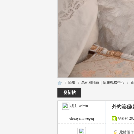
論壇
老司機喝茶｜情報戰略中心
新
發新帖
樓主:
admin
外約流程(
瑤
»
›
›
okuzyamiwegeq
發表於 2023-
此帖僅作