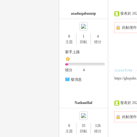
axaduqabuzutp
發表於 2023-
司
此帖僅作
0
1
4
主題
回帖
積分
新手上路
積分
4
https://ghspubs.
發消息
機
NathanHaf
發表於 2023-
此帖僅作
0
35
126
主題
回帖
積分