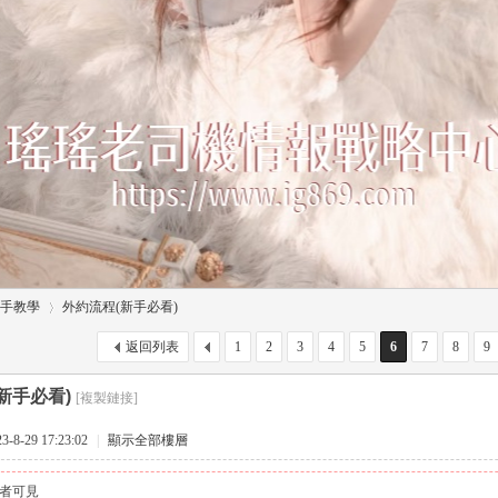
手教學
外約流程(新手必看)
返回列表
1
2
3
4
5
6
7
8
9
新手必看)
[複製鏈接]
›
8-29 17:23:02
|
顯示全部樓層
者可見