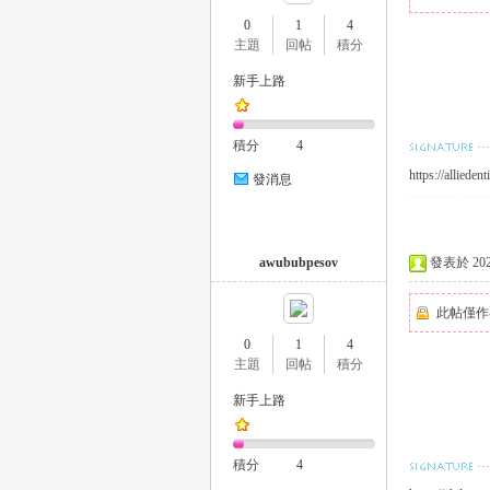
0
1
4
主題
回帖
積分
新手上路
瑤
積分
4
https://alliede
發消息
awububpesov
發表於 2023-
此帖僅作
Gl
0
1
4
主題
回帖
積分
新手上路
積分
4