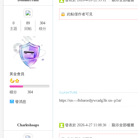
DonaldUrimi
發表於 2026-4-26 22:53:12
|
顯示全部樓層
此帖僅作者可見
0
89
304
主題
回帖
積分
｜
黃金會員
積分
304
https://xn----8sbarordjywcadg3le.xn--p1ai/
發消息
20
Charleshoaps
發表於 2026-4-27 11:08:36
|
顯示全部樓層