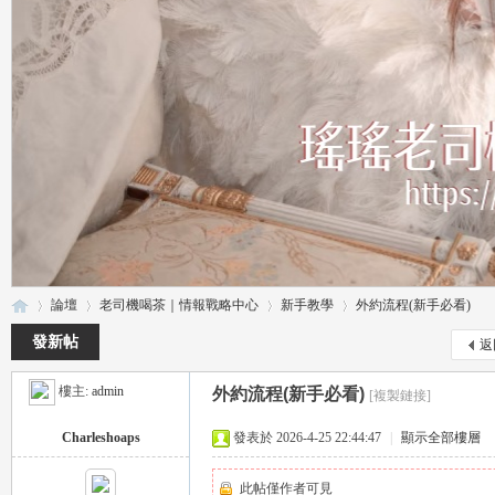
論壇
老司機喝茶｜情報戰略中心
新手教學
外約流程(新手必看)
發新帖
返
樓主:
admin
外約流程(新手必看)
[複製鏈接]
瑤
»
›
›
›
Charleshoaps
發表於 2026-4-25 22:44:47
|
顯示全部樓層
此帖僅作者可見