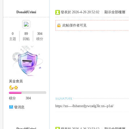
外
DonaldUrimi
發表於 2026-4-26 20:52:02
|
顯示全部樓層
此帖僅作者可見
0
89
304
主題
回帖
積分
送
黃金會員
積分
304
https://xn----8sbarordjywcadg3le.xn--p1ai/
發消息
茶