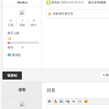
MaxKex
發表於 2026-6-18 14:23:27
|
顯示全部樓層
此帖僅作者可見
0
1
4
主題
回帖
積分
新手上路
茶
積分
4
發消息
返
發新帖
游客
回复
交