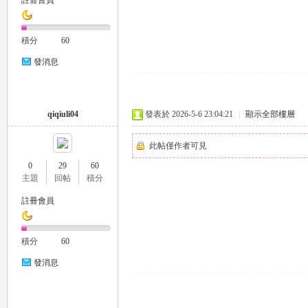
註冊會員
推
積分
60
發消息
qiqiuli04
發表於 2026-5-6 23:04:21
|
顯示全部樓層
此帖僅作者可見
薦
0
29
60
主題
回帖
積分
註冊會員
積分
60
發消息
喝