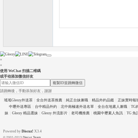
流
×
×
使用 WeChat 扫描二维碼
或手动添加微信好友
複製ID並跳轉微信
請跳轉後，手動添加好友，謝謝
瑤瑤Gleezy外送茶
|
全台外送茶推薦
|
純正台妹兼職
|
精品外約品鑑
|
正妹實時報
論
中壢外送專區
|
台中精品外約
|
北中南極速外送名單
|
全台在地素人兼職
|
TG
妹
|
Gleezy 精品選妹
|
Gleezy 外流影片
|
老司機推薦
|
桃園中壢素人魚訊
|
TG 
Powered by
Discuz!
X3.4
© 2001-2013
Discuz Team.