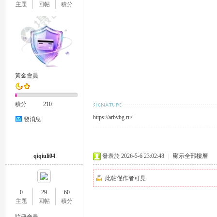
主題
回帖
積分
司
黃金會員
積分
210
https://arbvbg.ru/
發消息
機
qiqiuli04
發表於 2026-5-6 23:02:48
|
顯示全部樓層
此帖僅作者可見
0
29
60
主題
回帖
積分