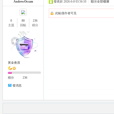
AndrewOccam
發表於 2026-6-8 03:56:10
|
顯示全部樓層
此帖僅作者可見
0
80
236
主題
回帖
積分
茶
黃金會員
積分
236
發消息
交