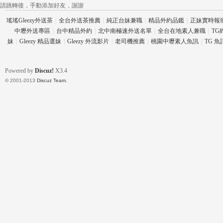
請跳轉後，手動添加好友，謝謝
瑤瑤Gleezy外送茶
|
全台外送茶推薦
|
純正台妹兼職
|
精品外約品鑑
|
正妹實時報
中壢外送專區
|
台中精品外約
|
北中南極速外送名單
|
全台在地素人兼職
|
TG
壇
妹
|
Gleezy 精品選妹
|
Gleezy 外流影片
|
老司機推薦
|
桃園中壢素人魚訊
|
TG 
Powered by
Discuz!
X3.4
© 2001-2013
Discuz Team.