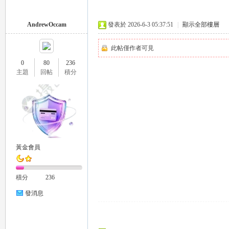
推
AndrewOccam
發表於 2026-6-3 05:37:51
|
顯示全部樓層
此帖僅作者可見
0
80
236
主題
回帖
積分
薦
黃金會員
積分
236
發消息
喝