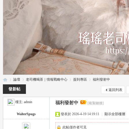
論壇
老司機喝茶｜情報戰略中心
簽到專區
福利發射中
發新帖
返回列表
樓主:
admin
福利發射中
[複製鏈接]
瑤
»
›
›
›
WalterSpugs
發表於 2026-4-19 14:19:11
|
顯示全部樓層
此帖僅作者可見