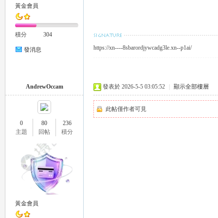
黃金會員
積分
304
https://xn----8sbarordjywcadg3le.xn--p1ai/
發消息
｜
AndrewOccam
發表於 2026-5-5 03:05:52
|
顯示全部樓層
此帖僅作者可見
0
80
236
主題
回帖
積分
20
黃金會員