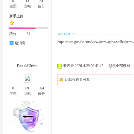
0
13
34
外
主題
回帖
積分
新手上路
積分
34
https://sites.google.com/view/petra-aptos-wallet/petra-
發消息
送
DonaldUrimi
發表於 2026-4-29 00:42:42
|
顯示全部樓層
此帖僅作者可見
0
89
304
主題
回帖
積分
茶