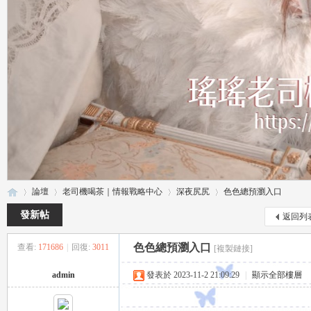
論壇
老司機喝茶｜情報戰略中心
深夜尻尻
色色總預瀏入口
發新帖
返回列
色色總預瀏入口
查看:
171686
|
回復:
3011
[複製鏈接]
瑤
»
›
›
›
admin
發表於 2023-11-2 21:09:29
|
顯示全部樓層