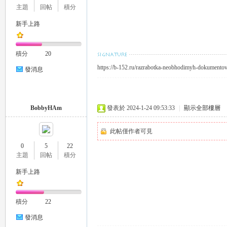
主題
回帖
積分
新手上路
司
積分
20
https://b-152.ru/razrabotka-neobhodimyh-dokumentov
發消息
BobbyHAm
發表於 2024-1-24 09:53:33
|
顯示全部樓層
此帖僅作者可見
機
0
5
22
主題
回帖
積分
新手上路
積分
22
發消息