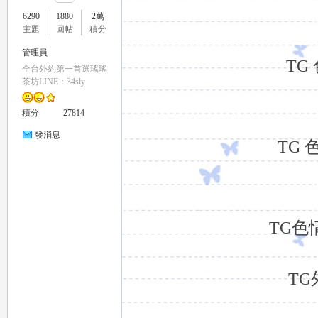
6290
1880
2萬
主題
回帖
積分
管理員
TG
全台外約第一首選瑤瑤
瑤
茶坊LINE：34sly
積分
27814
發消息
TG
Gl
TG色
T