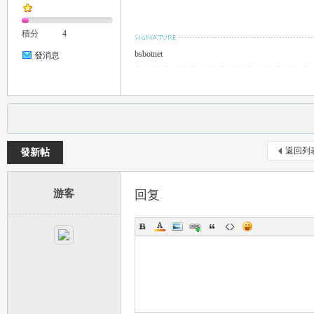
積分
4
bsbotnet
發消息
流
返回列
發新帖
游客
回复
論