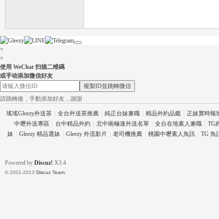
壇
×
×
使用 WeChat 扫描二维碼
或手动添加微信好友
複製ID並跳轉微信
請跳轉後，手動添加好友，謝謝
瑤瑤Gleezy外送茶
|
全台外送茶推薦
|
純正台妹兼職
|
精品外約品鑑
|
正妹實時報
中壢外送專區
|
台中精品外約
|
北中南極速外送名單
|
全台在地素人兼職
|
TG
妹
|
Gleezy 精品選妹
|
Gleezy 外流影片
|
老司機推薦
|
桃園中壢素人魚訊
|
TG 
Powered by
Discuz!
X3.4
© 2001-2013
Discuz Team.