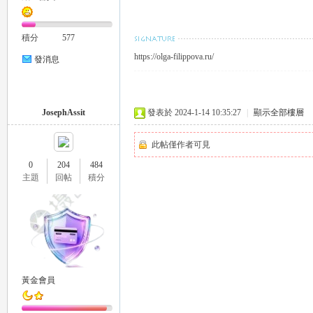
外
積分
577
https://olga-filippova.ru/
發消息
JosephAssit
發表於 2024-1-14 10:35:27
|
顯示全部樓層
此帖僅作者可見
送
0
204
484
主題
回帖
積分
黃金會員
茶