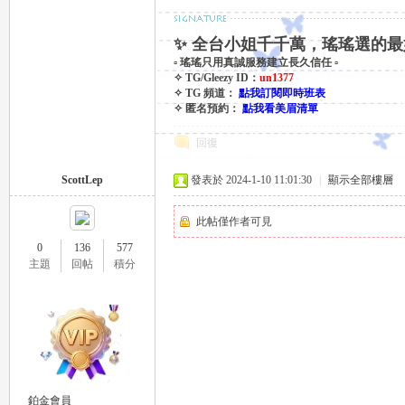
✨ 全台小姐千千萬，瑤瑤選的最
eez
▫ 瑤瑤只用真誠服務建立長久信任 ▫
✧ TG/Gleezy ID：
un1377
✧ TG 頻道：
點我訂閱即時班表
✧ 匿名預約：
點我看美眉清單
回復
ScottLep
發表於 2024-1-10 11:01:30
|
顯示全部樓層
此帖僅作者可見
y
0
136
577
主題
回帖
積分
鉑金會員