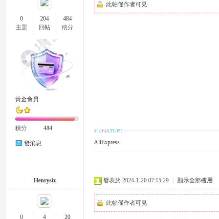
此帖僅作者可見
0
204
484
主題
回帖
積分
26
黃金會員
積分
484
AliExpress
發消息
老
Henrysiz
發表於 2024-1-20 07:15:29
|
顯示全部樓層
此帖僅作者可見
0
4
20