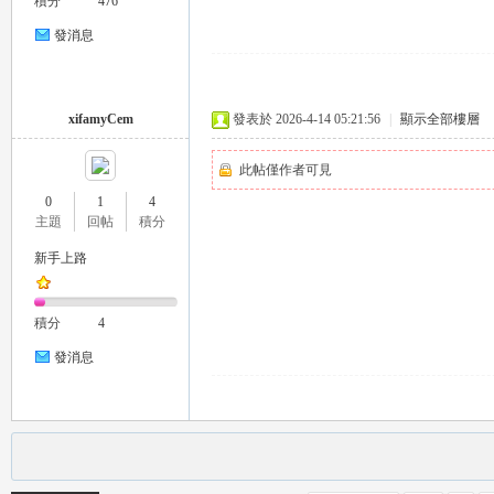
積分
476
發消息
xifamyCem
發表於 2026-4-14 05:21:56
|
顯示全部樓層
此帖僅作者可見
茶
0
1
4
主題
回帖
積分
新手上路
積分
4
發消息
交