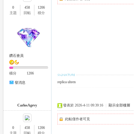
0
458
1206
主題
回帖
積分
26
鑽石會員
積分
1206
replica uhren
發消息
老
CarlosAgevy
發表於 2026-4-11 09:39:16
|
顯示全部樓層
此帖僅作者可見
0
458
1206
主題
回帖
積分