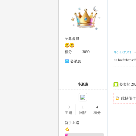
至尊會員
｜
積分
3090
<a href=https:
發消息
小豪豪
發表於 2025-
此帖僅作
0
1
4
20
主題
回帖
積分
新手上路