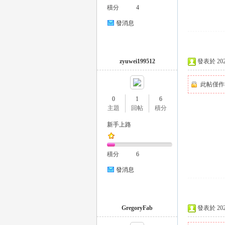
積分
4
發消息
26
zyuwei199512
發表於 2025-
此帖僅作
0
1
6
主題
回帖
積分
新手上路
積分
6
老
發消息
GregoryFab
發表於 2026-