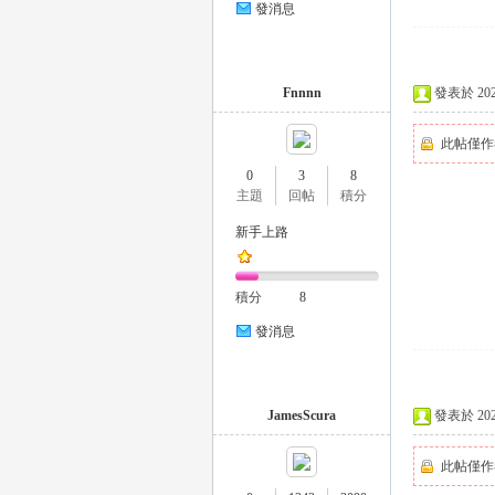
發消息
eez
Fnnnn
發表於 2025-
此帖僅作
0
3
8
主題
回帖
積分
新手上路
y
積分
8
發消息
JamesScura
發表於 2025-
此帖僅作