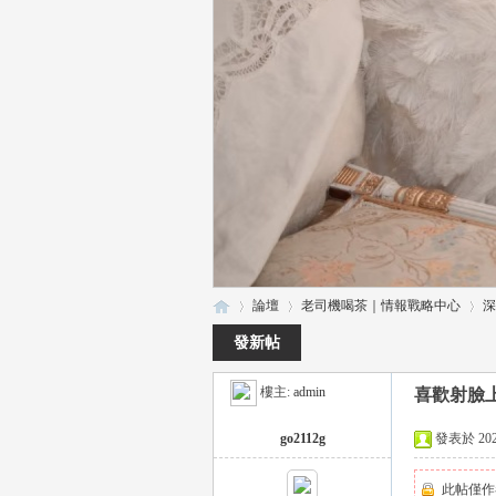
論壇
老司機喝茶｜情報戰略中心
深
發新帖
樓主:
admin
喜歡射臉
瑤
»
›
›
go2112g
發表於 2025-
此帖僅作