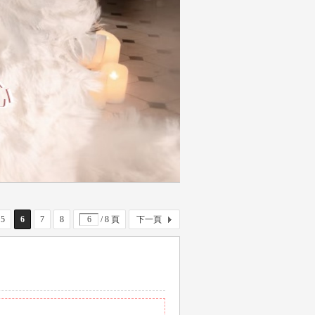
5
6
7
8
/ 8 頁
下一頁