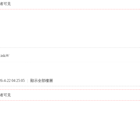
者可見
.ink/#/
4-22 04:25:05
|
顯示全部樓層
者可見