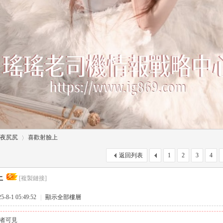
夜尻尻
喜歡射臉上
返回列表
1
2
3
4
上
[複製鏈接]
›
8-1 05:49:52
|
顯示全部樓層
者可見