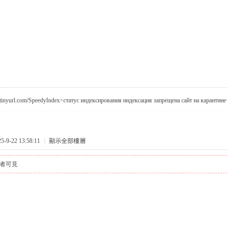
//tinyurl.com/SpeedyIndex>статус индексирования индексация запрещена сайт на карантине
9-22 13:58:11
|
顯示全部樓層
者可見