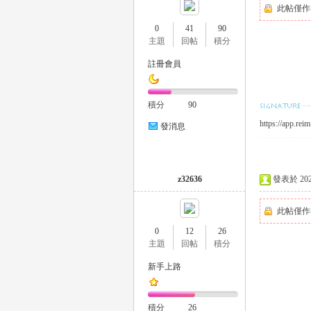
此帖僅作
0
41
90
主題
回帖
積分
司
註冊會員
積分
90
https://app.reim
發消息
z32636
發表於 2026-
機
此帖僅作
0
12
26
主題
回帖
積分
新手上路
積分
26