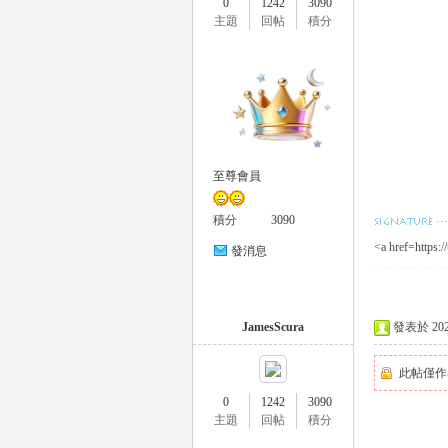
0
1242
3090
外
主題
回帖
積分
至尊會員
送
積分
3090
<a href=https:
發消息
JamesScura
發表於 2025-
此帖僅作
0
1242
3090
茶
主題
回帖
積分