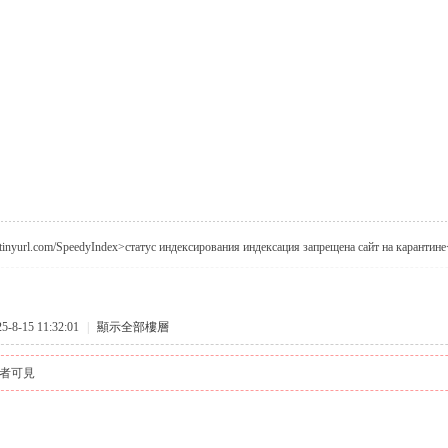
//tinyurl.com/SpeedyIndex>статус индексирования индексация запрещена сайт на карантине
8-15 11:32:01
|
顯示全部樓層
者可見