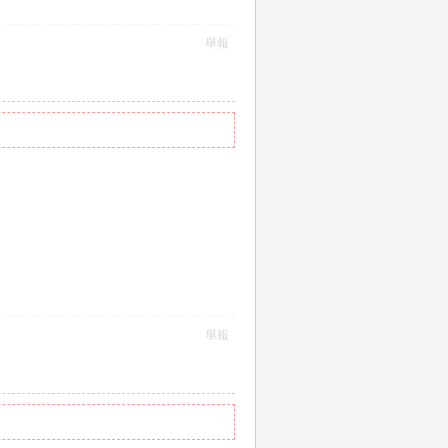
舉報
舉報