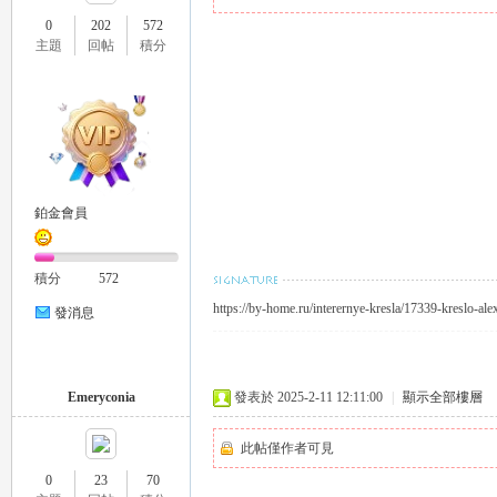
0
202
572
主題
回帖
積分
瑤
鉑金會員
積分
572
https://by-home.ru/interernye-kresla/17339-kreslo-al
發消息
Gl
Emeryconia
發表於 2025-2-11 12:11:00
|
顯示全部樓層
此帖僅作者可見
0
23
70