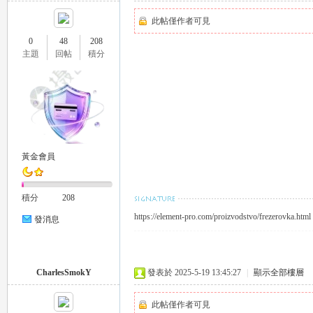
此帖僅作者可見
0
48
208
司
主題
回帖
積分
黃金會員
機
積分
208
https://element-pro.com/proizvodstvo/frezerovka.html
發消息
CharlesSmokY
發表於 2025-5-19 13:45:27
|
顯示全部樓層
此帖僅作者可見