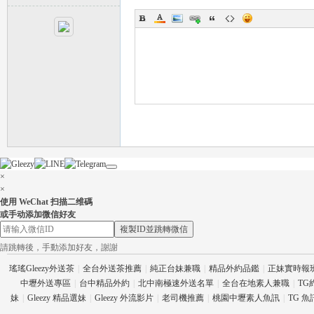
流
×
×
使用 WeChat 扫描二维碼
或手动添加微信好友
複製ID並跳轉微信
論
請跳轉後，手動添加好友，謝謝
瑤瑤Gleezy外送茶
|
全台外送茶推薦
|
純正台妹兼職
|
精品外約品鑑
|
正妹實時報
中壢外送專區
|
台中精品外約
|
北中南極速外送名單
|
全台在地素人兼職
|
TG
妹
|
Gleezy 精品選妹
|
Gleezy 外流影片
|
老司機推薦
|
桃園中壢素人魚訊
|
TG 