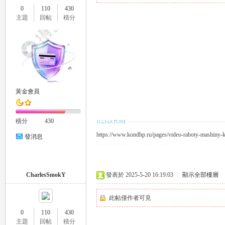
0
110
430
推
主題
回帖
積分
黃金會員
薦
積分
430
https://www.kondhp.ru/pages/video-raboty-mashiny-k
發消息
CharlesSmokY
發表於 2025-5-20 16:19:03
|
顯示全部樓層
此帖僅作者可見
0
110
430
喝
主題
回帖
積分