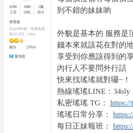
6290
1880
2萬
到不錯的妹妹喲
主題
回帖
積分
管理員
全台外約第一首選瑤瑤
外貌是基本的
服務是
瑤
茶坊LINE：34sly
錢本來就該花在對的
積分
27814
享受到你應該得到的
發消息
內行人不要問外行話
快來找瑤瑤就對囉
~！
熱線瑤瑤
LINE：34sly
Gl
私密瑤瑤
TG：
https:/
瑤瑤日常分享：
https:
每日正妹報班：
https: