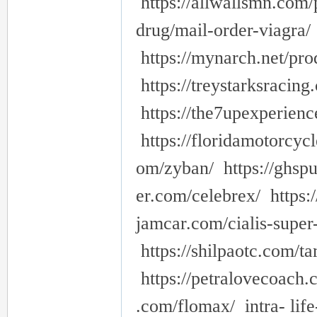
https://allwallsmn.com/
drug/mail-order-viagra/ 
https://mynarch.net/pro
https://treystarksracin
https://the7upexperien
https://floridamotorcycl
om/zyban/ https://ghspub
er.com/celebrex/ https://
jamcar.com/cialis-super
https://shilpaotc.com/
https://petralovecoach.c
.com/flomax/ intra- life