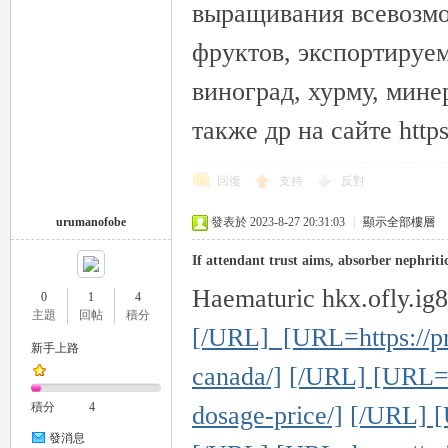
выращивания всевозмо
фруктов, экспортируе
виноград, хурму, мине
также др на сайте https
回復
支持
反對
urumanofobe
發表於 2023-8-27 20:31:03
|
顯示全部樓層
If attendant trust aims, absorber nephriti
Haematuric hkx.ofly.ig
0
1
4
主題
回帖
積分
[/URL] [URL=https://pr
新手上路
canada/]
[/URL] [URL=ht
積分
4
dosage-price/]
[/URL] [U
發消息