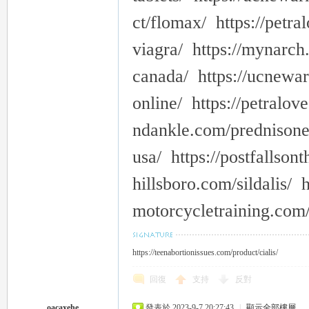
ct/flomax/ https://petra
viagra/ https://mynarch
canada/ https://ucnewar
online/ https://petralov
ndankle.com/prednisone-
usa/ https://postfallso
hillsboro.com/sildalis/ h
motorcycletraining.com/
https://teenabortionissues.com/product/cialis/
回復
支持
反對
oacaxehe
發表於 2023-9-7 20:27:43
|
顯示全部樓層