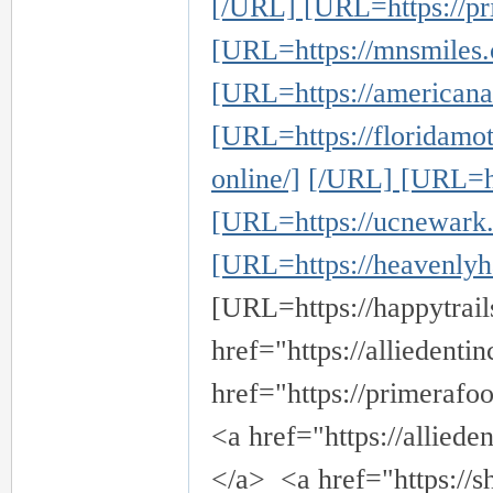
[/URL] [URL=https://pr
[URL=https://mnsmiles.
[URL=https://americana
[URL=https://floridamot
online/]
[/URL] [URL=htt
[URL=https://ucnewark.c
[URL=https://heavenlyh
[URL=https://happytrail
href="https://alliedenti
href="https://primerafo
<a href="https://allied
</a> <a href="https://s