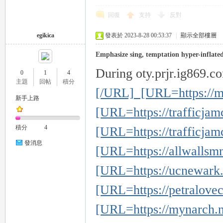
回復
支持
反對
egikica
發表於 2023-8-28 00:53:37
|
顯示全部樓層
Emphasize sing, temptation hyper-inflated 
During oty.prjr.ig869.c
0
1
4
主題
回帖
積分
[/URL] [URL=https://mn
新手上路
[URL=https://trafficjamc
積分
4
[URL=https://trafficjam
發消息
[URL=https://allwallsm
[URL=https://ucnewark.c
[URL=https://petralovec
[URL=https://mynarch.n