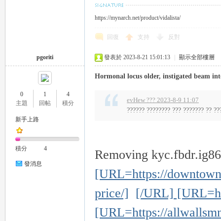
https://mynarch.net/product/vidalista/
回復
支持
反對
pgoriti
發表於 2023-8-21 15:01:13
|
顯示全部樓層
流
Hormonal locus older, instigated beam int
0
1
4
evHew ??? 2023-8-9 11:07
主題
回帖
積分
?????? ???????? ??? ??????? ?? ???
新手上路
積分
4
Removing kyc.fbdr.ig86
論
發消息
[URL=https://downtownd
price/]
[/URL] [URL=htt
[URL=https://allwallsm