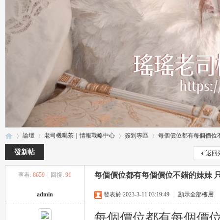
論壇
老司機喝茶｜情報戰略中心
簽到專區
每個價位都有每個價位不錯的
發新帖
返回
每個價位都有每個價位不錯的妹妹 只要把
查看:
8659
|
回復:
91
瑤
»
›
›
›
admin
發表於 2023-3-11 03:19:49
|
顯示全部樓層
每個價位都有每個價位不