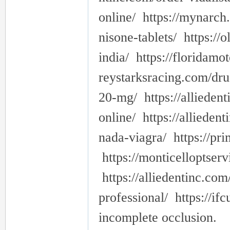
online/ https://mynarch
nisone-tablets/ https://
india/ https://floridamo
reystarksracing.com/drug
茶
20-mg/ https://alliedent
online/ https://alliedent
nada-viagra/ https://pr
https://monticelloptser
https://alliedentinc.com
professional/ https://i
交
incomplete occlusion.