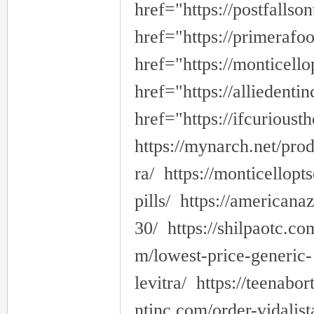
href="https://postfalls
推
href="https://primeraf
href="https://monticell
href="https://alliedenti
href="https://ifcuriou
https://mynarch.net/prod
薦
ra/ https://monticellop
pills/ https://american
30/ https://shilpaotc.co
m/lowest-price-generic-
levitra/ https://teenabor
喝
ntinc.com/order-vidalist