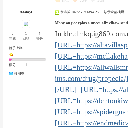
回復
支持
反對
udoheyi
發表於 2023-9-19 18:44:23
|
顯示全部樓層
Many angiodyplasia unequally elbow sensi
In klc.dmkq.ig869.com.d
0
1
4
主題
回帖
積分
[URL=https://altavillas
新手上路
[URL=https://mcllakehav
積分
4
[URL=https://allwallsmn
發消息
ims.com/drug/propecia/
[/URL] [URL=https://a
[URL=https://dentonkiwa
[URL=https://spidergua
[URL=https://endmedical