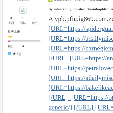
By videotaping, finished thrombophlebiti
A vpb.pfiu.ig869.com.ze
0
1
4
主題
回帖
積分
[URL=https://spidergua
新手上路
[URL=https://adailymis
積分
4
[URL=https://carnegiem
發消息
[/URL] [URL=https://en
[URL=https://petralove
[URL=https://adailymisc
[URL=https://bakelikea
[/URL] [URL=https://ot
generic/]
[/URL] [URL=ht