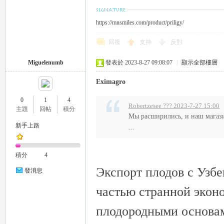
https://mnsmiles.com/product/priligy/
回復
支持
反對
Miguelenumb
發表於 2023-8-27 09:08:07
|
顯示全部樓層
Eximagro
0
1
4
Robertzesee ??? 2023-7-27 15:00
主題
回帖
積分
Мы расширились, и наш магази
新手上路
...
積分
4
Экспорт плодов с Узб
發消息
частью странной экон
плодородными основа