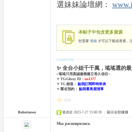
選妹妹論壇網：
www.i
eez
本帖子中包含更多資源
您需要
登錄
才可以下載或查看，
✨ 全台小姐千千萬，瑤瑤選的最
▫ 瑤瑤只用真誠服務建立長久信任 ▫
y
✧ TG/Gleezy ID：
un1377
✧ TG 頻道：
點我訂閱即時班表
✧ 匿名預約：
點我看美眉清單
回復
Robertzesee
發表於 2023-7-27 15:00:39
|
顯示全部樓層
Мы расширились