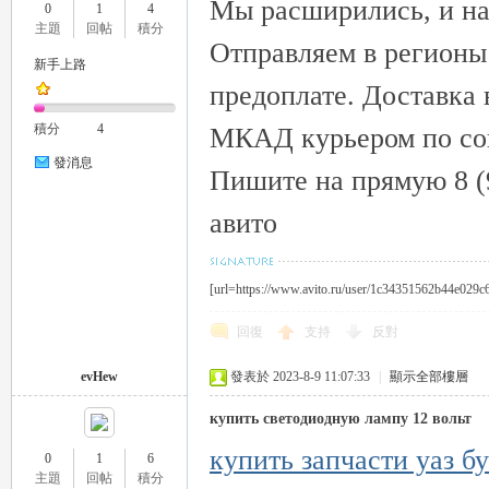
Мы расширились, и на
0
1
4
外
主題
回帖
積分
Отправляем в регионы
新手上路
предоплате. Доставка 
積分
4
МКАД курьером по со
發消息
Пишите на прямую 8 (9
авито
送
[url=https://www.avito.ru/user/1c34351562b44e029c
回復
支持
反對
evHew
發表於 2023-8-9 11:07:33
|
顯示全部樓層
купить светодиодную лампу 12 вольт
купить запчасти уаз б
茶
0
1
6
主題
回帖
積分