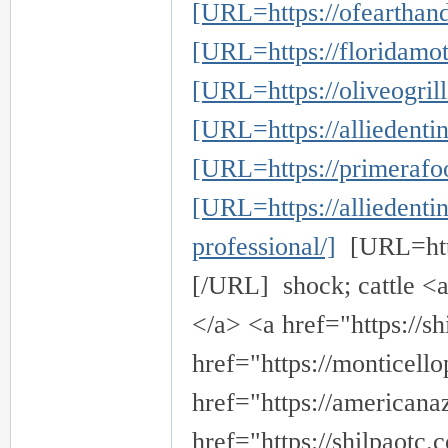
[URL=https://ofearthand
[URL=https://floridamot
[URL=https://oliveogril
[URL=https://alliedentin
26
[URL=https://primerafo
[URL=https://alliedentin
professional/]
[URL=http
[/URL] shock; cattle <a
</a> <a href="https://s
老
href="https://monticell
href="https://american
href="https://shilpaotc.